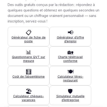
Des outils gratuits conçus par la rédaction : répondez à
quelques questions et obtenez en quelques secondes un
document ou un chiffrage vraiment personnalisé — sans
inscription, servez-vous !
📋
📢
Générateur de fiche de
Générateur d’offre
poste
d’emploi
📊
🏡
Questionnaire QVT sur
Charte télétravail
mesure
conforme
🧮
🍽️
Coût de l’absentéisme
Calculateur titres-
restaurant
🏖️
🛡️
Calculateur chèques-
Simulateur mutuelle
vacances
d’entreprise