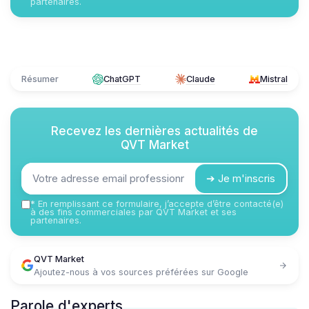
partenaires.
Résumer
ChatGPT
Claude
Mistral
Recevez les dernières actualités de
QVT Market
➔ Je m'inscris
*
En remplissant ce formulaire, j’accepte d’être contacté(e)
à des fins commerciales par QVT Market et ses
partenaires.
QVT Market
Ajoutez-nous à vos sources préférées sur Google
Parole d'experts