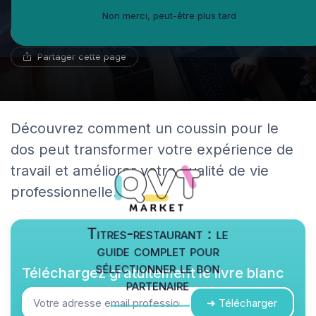
Non merci, peut-être plus tard
Benoît Roux
6 mai 2025
8 min de lecture
Géographe du travail
Partager cette page
Découvrez comment un coussin pour le
dos peut transformer votre expérience de
travail et améliorer votre qualité de vie
professionnelle.
Titres-restaurant : le
guide complet pour
sélectionner le bon
Téléchargez gratuitement le livre blanc
partenaire
➔ Télécharger