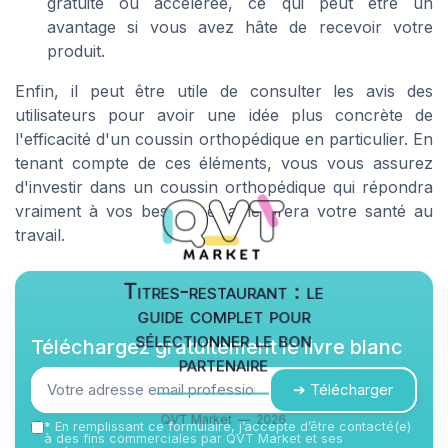
gratuite ou accélérée, ce qui peut être un
avantage si vous avez hâte de recevoir votre
produit.
Enfin, il peut être utile de consulter les avis des
utilisateurs pour avoir une idée plus concrète de
l'efficacité d'un coussin orthopédique en particulier. En
tenant compte de ces éléments, vous vous assurez
d'investir dans un coussin orthopédique qui répondra
vraiment à vos besoins et améliorera votre santé au
travail.
Titres-restaurant : le
guide complet pour
sélectionner le bon
Téléchargez gratuitement le livre blanc
partenaire
➔ Télécharger
QVT Market — 2026
*
En remplissant ce formulaire, j’accepte d’être contacté(e)
à des fins commerciales par QVT Market et ses