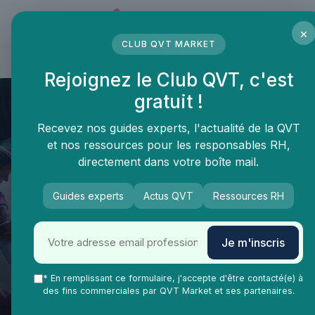
Panneau de gestion des cookies
×
CLUB QVT MARKET
LE MÉDIA DES PROFESSIONNELS DE LA QVT
Rejoignez le Club QVT, c'est
gratuit !
Recevez nos guides experts, l'actualité de la QVT
et nos ressources pour les responsables RH,
directement dans votre boîte mail.
Guides experts
Actus QVT
Ressources RH
QVT Market
Enjeux dans la QVT
Bien-être employés
Je m'inscris
Améliorez votre bien-être au
travail avec un coussin pour le
* En remplissant ce formulaire, j'accepte d'être contacté(e) à
des fins commerciales par QVT Market et ses partenaires.
dos