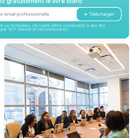
z gratuitement le livre blanc
➔ Télécharger
t ce formulaire, j’accepte d’être contacté(e) à des fins
par QVT Market et ses partenaires.