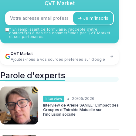
QVT Market
➔ Je m'inscris
*
En remplissant ce formulaire, j’accepte d’être
contacté(e) à des fins commerciales par QVT Market
et ses partenaires.
QVT Market
Ajoutez-nous à vos sources préférées sur Google
Parole d'experts
•
Interview
20/05/2026
Interview de Arielle SANIEL : L'impact des
Groupes d'Entraide Mutuelle sur
l'inclusion sociale