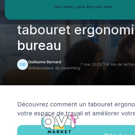
Non merci, peut-être plus tard
Améliorer le confo
tabouret ergonomi
bureau
Guillaume Bernard
7 mai 2025
8 min de lectur
Ambassadeur du coworking
Découvrez comment un tabouret ergonom
votre espace de travail et améliorer votre 