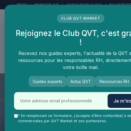
Panneau de gestion des cookies
MÉDIA
|
MARKETPLACE
|
OUTILS POUR LA QVT
|
KIT ENTRETI
CLUB QVT MARKET
Rejoignez le Club QVT, c'est gr
LE MÉDIA DES
!
PROFESSIONNELS DE LA
QVT
Recevez nos guides experts, l'actualité de la QVT 
ressources pour les responsables RH, directemen
Vie Ma Vie dans la QVT
Tendances QVT
En
votre boîte mail.
Guides experts
Actus QVT
Ressources RH
Je m'ins
* En remplissant ce formulaire, j'accepte d'être contacté(e) à d
commerciales par QVT Market et ses partenaires.
QVT Market
Enjeux dans la QVT
Espaces travail