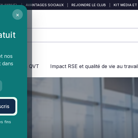
EN ANNUEL
|
AVANTAGES SOCIAUX
|
REJOINDRE LE CLUB
|
KIT MÉDIA ET
×
atuit
et nos
t dans
jeux dans la QVT
Impact RSE et qualité de vie au travai
cris
es fins