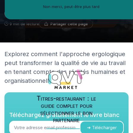
Non merci, peut-être plus tard
Michel-Antoine Leblanc
12 mai 2025
Spécialiste du bien-être en entreprise
Partager cette page
9 min de lecture
Explorez comment l'approche ergologique
peut transformer la qualité de vie au travail
en tenant compte des réalités humaines et
organisationnelles.
Titres-restaurant : le
guide complet pour
sélectionner le bon
Téléchargez gratuitement le livre blanc
partenaire
➔ Télécharger