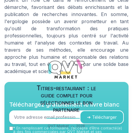
jouent un rôle clé dans le renforcement de cette
démarche, favorisant des débats enrichissants et la
publication de recherches innovantes. En somme,
l'ergologie possède un avenir prometteur en tant
qu'outil de transformation des pratiques
professionnelles, toujours plus centré sur l'activité
humaine et l'analyse des contextes de travail. Au
travers de ses méthodes, elle encourage une
approche plus humaine et responsable des relations
au travail, tout en étant soutenue par une solide base
académique et scientifique.
Titres-restaurant : le
guide complet pour
sélectionner le bon
Téléchargez gratuitement le livre blanc
partenaire
➔ Télécharger
QVT Market — 2026
*
En remplissant ce formulaire, j’accepte d’être contacté(e)
à des fins commerciales par QVT Market et ses