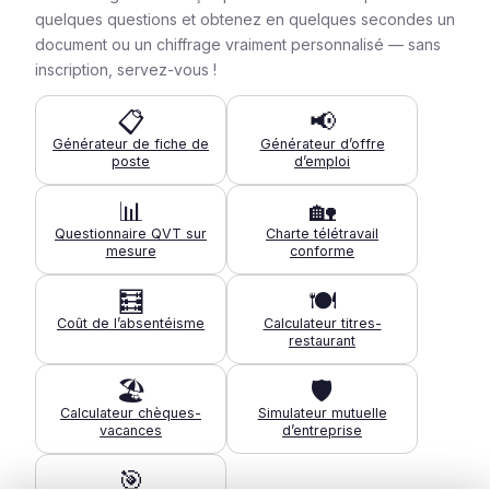
quelques questions et obtenez en quelques secondes un
document ou un chiffrage vraiment personnalisé — sans
inscription, servez-vous !
📋
📢
Générateur de fiche de
Générateur d’offre
poste
d’emploi
📊
🏡
Questionnaire QVT sur
Charte télétravail
mesure
conforme
🧮
🍽️
Coût de l’absentéisme
Calculateur titres-
restaurant
🏖️
🛡️
Calculateur chèques-
Simulateur mutuelle
vacances
d’entreprise
🎯