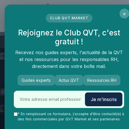
Panneau de gestion des cookies
×
CLUB QVT MARKET
LE MÉDIA DES PROFESSIONNELS DE LA QVT
Rejoignez le Club QVT, c'est
gratuit !
Recevez nos guides experts, l'actualité de la QVT
et nos ressources pour les responsables RH,
directement dans votre boîte mail.
Guides experts
Actus QVT
Ressources RH
QVT Market
Enjeux dans la QVT
Bien-être employés
Je m'inscris
L'approche ergologique : une
clé pour améliorer la qualité de
* En remplissant ce formulaire, j'accepte d'être contacté(e) à
des fins commerciales par QVT Market et ses partenaires.
vie au travail