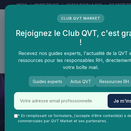
Panneau de gestion des cookies
MÉDIA
|
MARKETPLACE
|
OUTILS POUR LA QVT
|
KIT ENTRETI
CLUB QVT MARKET
Rejoignez le Club QVT, c'est gr
LE MÉDIA DES
!
PROFESSIONNELS DE LA
QVT
Recevez nos guides experts, l'actualité de la QVT 
ressources pour les responsables RH, directemen
Vie Ma Vie dans la QVT
Tendances QVT
En
votre boîte mail.
Guides experts
Actus QVT
Ressources RH
Je m'ins
* En remplissant ce formulaire, j'accepte d'être contacté(e) à d
commerciales par QVT Market et ses partenaires.