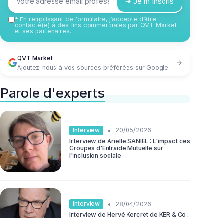
➔ Je m'inscris
*
En remplissant ce formulaire, j’accepte d’être
contacté(e) à des fins commerciales par QVT Market
et ses partenaires.
QVT Market
Ajoutez-nous à vos sources préférées sur Google
Parole d'experts
•
Interview
20/05/2026
Interview de Arielle SANIEL : L'impact des
Groupes d'Entraide Mutuelle sur
l'inclusion sociale
•
Interview
28/04/2026
Interview de Hervé Kercret de KER & Co :