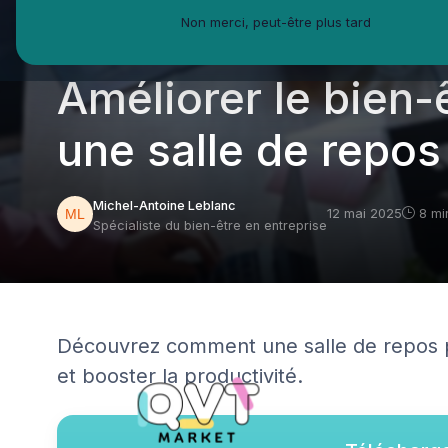
Non merci, peut-être plus tard
QVT Market
Enjeux dans la QVT
Espaces travail
Améliorer le bien-ê
une salle de repos
Michel-Antoine Leblanc
12 mai 2025
8 mi
Spécialiste du bien-être en entreprise
Découvrez comment une salle de repos peu
et booster la productivité.