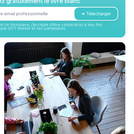
z gratuitement le livre blanc
➔ Télécharger
t ce formulaire, j’accepte d’être contacté(e) à des fins
par QVT Market et ses partenaires.