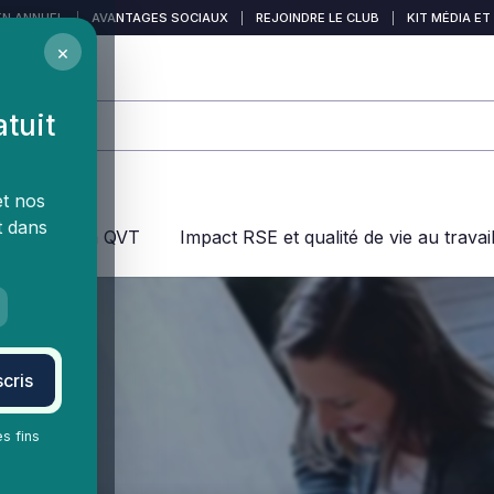
EN ANNUEL
|
AVANTAGES SOCIAUX
|
REJOINDRE LE CLUB
|
KIT MÉDIA ET
×
atuit
et nos
t dans
jeux dans la QVT
Impact RSE et qualité de vie au travai
cris
es fins