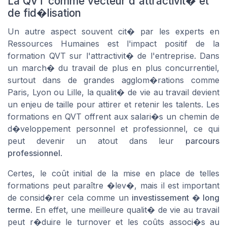
La QVT comme vecteur d'attractivit� et
de fid�lisation
Un autre aspect souvent cit� par les
experts en
Ressources Humaines
est l'impact positif de la
formation QVT sur l'attractivit� de l'entreprise. Dans
un march� du travail de plus en plus concurrentiel,
surtout dans de grandes agglom�rations comme
Paris, Lyon ou Lille, la qualit� de vie au travail devient
un enjeu de taille pour attirer et retenir les talents. Les
formations en QVT offrent aux salari�s un chemin de
d�veloppement personnel et professionnel, ce qui
peut devenir un atout dans leur
parcours
professionnel
.
Certes, le coût initial de la mise en place de telles
formations peut paraître �lev�, mais il est important
de consid�rer cela comme un
investissement � long
terme
. En effet, une meilleure qualit� de vie au travail
peut r�duire le turnover et les coûts associ�s au