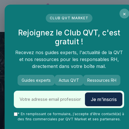
Panneau de gestion des cookies
×
CLUB QVT MARKET
LE MÉDIA DES PROFESSIONNELS DE LA QVT
Rejoignez le Club QVT, c'est
gratuit !
Recevez nos guides experts, l'actualité de la QVT
et nos ressources pour les responsables RH,
directement dans votre boîte mail.
Guides experts
Actus QVT
Ressources RH
QVT Market
Je m'inscris
Se former pour améliorer la
qualité de vie au travail : un
* En remplissant ce formulaire, j'accepte d'être contacté(e) à
des fins commerciales par QVT Market et ses partenaires.
investissement durable