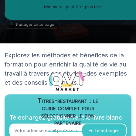
Non merci, peut-être plus tard
Marc Girard
8 avril 2024
18 min de lecture
Psychologue du travail
Partager cette page
Explorez les méthodes et bénéfices de la
formation pour enrichir la qualité de vie au
travail à travers des études, des exemples
et des conseils d'experts.
Titres-restaurant : le
guide complet pour
sélectionner le bon
Téléchargez gratuitement le livre blanc
partenaire
➔ Télécharger