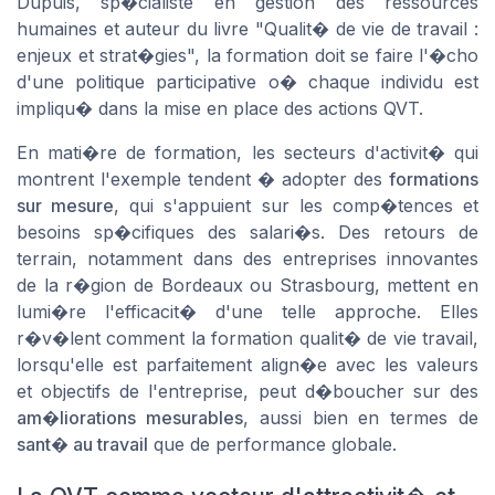
Dupuis, sp�cialiste en gestion des ressources
humaines et auteur du livre "Qualit� de vie de travail :
enjeux et strat�gies", la formation doit se faire l'�cho
d'une politique participative o� chaque individu est
impliqu� dans la mise en place des actions QVT.
En mati�re de formation, les secteurs d'activit� qui
montrent l'exemple tendent � adopter des
formations
sur mesure
, qui s'appuient sur les comp�tences et
besoins sp�cifiques des salari�s. Des retours de
terrain, notamment dans des entreprises innovantes
de la r�gion de Bordeaux ou Strasbourg, mettent en
lumi�re l'efficacit� d'une telle approche. Elles
r�v�lent comment la formation qualit� de vie travail,
lorsqu'elle est parfaitement align�e avec les valeurs
et objectifs de l'entreprise, peut d�boucher sur des
am�liorations mesurables
, aussi bien en termes de
sant� au travail
que de performance globale.