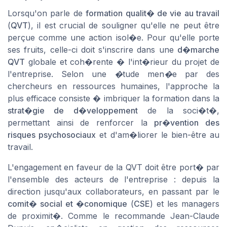
Lorsqu'on parle de
formation qualit� de vie au travail
(
QVT
), il est crucial de souligner qu'elle ne peut être
perçue comme une action isol�e. Pour qu'elle porte
ses fruits, celle-ci doit s'inscrire dans une
d�marche
QVT
globale et coh�rente � l'int�rieur du projet de
l'entreprise. Selon une
�tude men�e par des
chercheurs en ressources humaines
, l'approche la
plus efficace consiste � imbriquer la formation dans la
strat�gie de d�veloppement
de la soci�t�,
permettant ainsi de renforcer la
pr�vention des
risques psychosociaux
et d'am�liorer le bien-être au
travail.
L'engagement en faveur de la QVT doit être port� par
l'ensemble des acteurs de l'entreprise : depuis la
direction jusqu'aux collaborateurs, en passant par le
comit� social et �conomique
(
CSE
) et les managers
de proximit�. Comme le recommande Jean-Claude