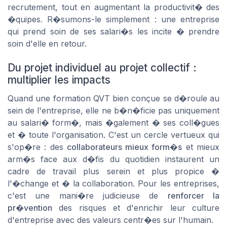
recrutement, tout en augmentant la productivit� des
�quipes. R�sumons-le simplement : une entreprise
qui prend soin de ses salari�s les incite � prendre
soin d'elle en retour.
Du projet individuel au projet collectif :
multiplier les impacts
Quand une formation QVT bien conçue se d�roule au
sein de l'entreprise, elle ne b�n�ficie pas uniquement
au salari� form�, mais �galement � ses coll�gues
et � toute l'organisation. C'est un cercle vertueux qui
s'op�re : des
collaborateurs mieux form�s
et mieux
arm�s face aux d�fis du quotidien instaurent un
cadre de travail plus serein et plus propice �
l'�change et � la collaboration. Pour les entreprises,
c'est une mani�re judicieuse de
renforcer la
pr�vention
des risques et d'enrichir leur culture
d'entreprise avec des valeurs centr�es sur l'humain.