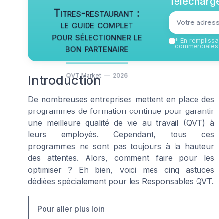
Télécharge
Titres-restaurant :
le guide complet
pour sélectionner le
*
En remplissan
bon partenaire
commerciales 
QVT Market — 2026
Introduction
De nombreuses entreprises mettent en place des
programmes de formation continue pour garantir
une meilleure qualité de vie au travail (QVT) à
leurs employés. Cependant, tous ces
programmes ne sont pas toujours à la hauteur
des attentes. Alors, comment faire pour les
optimiser ? Eh bien, voici mes cinq astuces
dédiées spécialement pour les Responsables QVT.
Pour aller plus loin