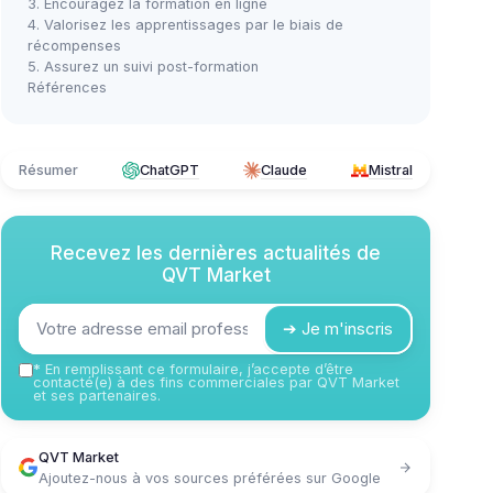
3. Encouragez la formation en ligne
4. Valorisez les apprentissages par le biais de
récompenses
5. Assurez un suivi post-formation
Références
Résumer
ChatGPT
Claude
Mistral
Recevez les dernières actualités de
QVT Market
➔ Je m'inscris
*
En remplissant ce formulaire, j’accepte d’être
contacté(e) à des fins commerciales par QVT Market
et ses partenaires.
QVT Market
Ajoutez-nous à vos sources préférées sur Google