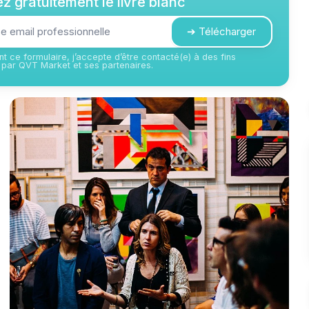
z gratuitement le livre blanc
➔ Télécharger
t ce formulaire, j’accepte d’être contacté(e) à des fins
par QVT Market et ses partenaires.