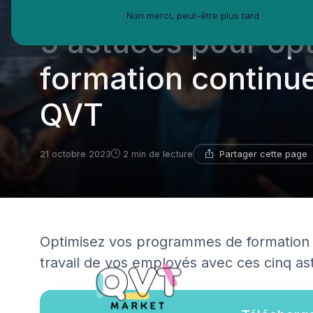
QVT Market
Enjeux dans la QVT
Formation continue
Non merci, peut-être plus tard
5 astuces pour opt
formation continue
QVT
Partager cette page
21 octobre 2023
2 min de lecture
Optimisez vos programmes de formation c
travail de vos employés avec ces cinq as