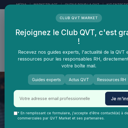
Panneau de gestion des cookies
MÉDIA
|
MARKETPLACE
|
OUTILS POUR LA QVT
|
KIT ENTRETI
CLUB QVT MARKET
Rejoignez le Club QVT, c'est gr
LE MÉDIA DES
!
PROFESSIONNELS DE LA
QVT
Recevez nos guides experts, l'actualité de la QVT 
ressources pour les responsables RH, directemen
Vie Ma Vie dans la QVT
Tendances QVT
En
votre boîte mail.
Guides experts
Actus QVT
Ressources RH
Je m'ins
* En remplissant ce formulaire, j'accepte d'être contacté(e) à d
commerciales par QVT Market et ses partenaires.