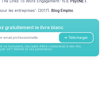
 The Links To Work Engagement.' N.d.
PsycNET.
pour les entreprises'. (2017).
Blog Emploi.
z gratuitement le livre blanc
➔ Télécharger
t ce formulaire, j’accepte d’être contacté(e) à des fins
par QVT Market et ses partenaires.