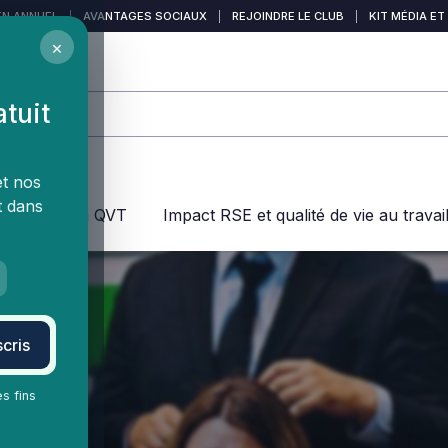
EN ANNUEL
|
AVANTAGES SOCIAUX
|
REJOINDRE LE CLUB
|
KIT MÉDIA ET
×
atuit
et nos
t dans
jeux dans la QVT
Impact RSE et qualité de vie au travai
cris
es fins