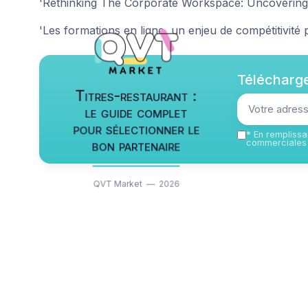
'Rethinking The Corporate Workspace: Uncovering
'Les formations en ligne, un enjeu de compétitivité 
Télécharge
Titres-restaurant :
le guide complet
pour sélectionner le
*
En remplissan
bon partenaire
commerciales 
QVT Market — 2026