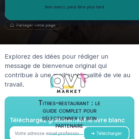
Non merci, peut-être plus tard
Marc Girard
22 mai 2025
9 min de lecture
Psychologue du travail
Partager cette page
Explorez des idées pour rédiger un
message de bienvenue original qui
contribue à une meilleure qualité de vie au
travail.
Titres-restaurant : le
guide complet pour
sélectionner le bon
Téléchargez gratuitement le livre blanc
partenaire
➔ Télécharger