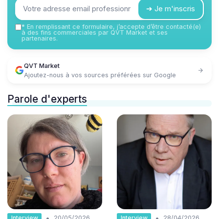
➔ Je m'inscris
*
En remplissant ce formulaire, j’accepte d’être contacté(e)
à des fins commerciales par QVT Market et ses
partenaires.
QVT Market
Ajoutez-nous à vos sources préférées sur Google
Parole d'experts
•
•
Interview
Interview
20/05/2026
28/04/2026