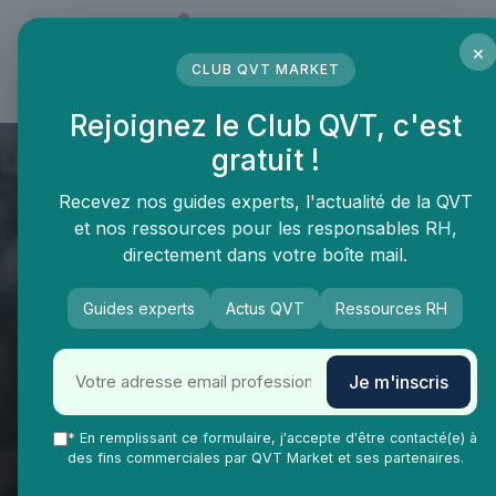
Panneau de gestion des cookies
×
CLUB QVT MARKET
LE MÉDIA DES PROFESSIONNELS DE LA QVT
Rejoignez le Club QVT, c'est
gratuit !
Recevez nos guides experts, l'actualité de la QVT
et nos ressources pour les responsables RH,
directement dans votre boîte mail.
Guides experts
Actus QVT
Ressources RH
QVT Market
Enjeux dans la QVT
Engagement collaborateurs
Comment rédiger un message
Je m'inscris
de bienvenue original pour
améliorer la qualité de vie au
* En remplissant ce formulaire, j'accepte d'être contacté(e) à
des fins commerciales par QVT Market et ses partenaires.
travail