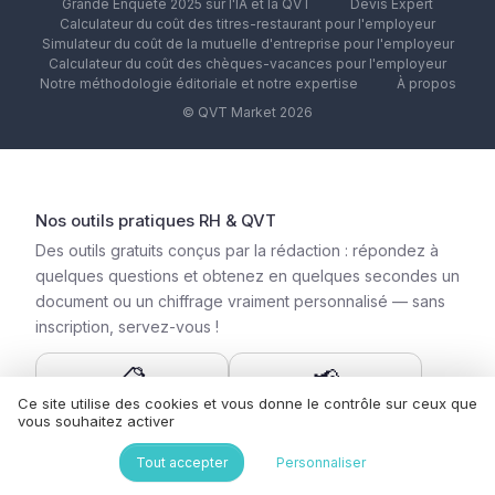
Grande Enquête 2025 sur l'IA et la QVT
Devis Expert
Calculateur du coût des titres-restaurant pour l'employeur
Simulateur du coût de la mutuelle d'entreprise pour l'employeur
Calculateur du coût des chèques-vacances pour l'employeur
Notre méthodologie éditoriale et notre expertise
À propos
© QVT Market 2026
Nos outils pratiques RH & QVT
Des outils gratuits conçus par la rédaction : répondez à
quelques questions et obtenez en quelques secondes un
document ou un chiffrage vraiment personnalisé — sans
inscription, servez-vous !
📋
📢
Générateur de fiche de
Générateur d’offre
Ce site utilise des cookies et vous donne le contrôle sur ceux que
poste
d’emploi
vous souhaitez activer
Tout accepter
Personnaliser
📊
🏡
Questionnaire QVT sur
Charte télétravail