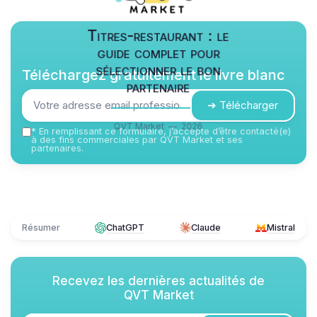
Titres-restaurant : le
guide complet pour
sélectionner le bon
Téléchargez gratuitement le livre blanc
partenaire
➔ Télécharger
QVT Market — 2026
*
En remplissant ce formulaire, j’accepte d’être contacté(e)
à des fins commerciales par QVT Market et ses
partenaires.
Résumer
ChatGPT
Claude
Mistral
Recevez les dernières actualités de
QVT Market