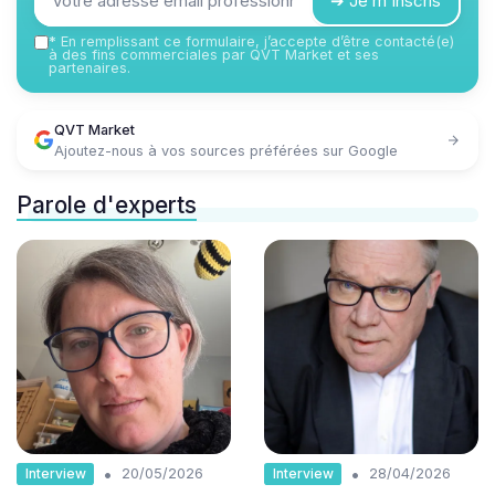
➔ Je m'inscris
*
En remplissant ce formulaire, j’accepte d’être contacté(e)
à des fins commerciales par QVT Market et ses
partenaires.
QVT Market
Ajoutez-nous à vos sources préférées sur Google
Parole d'experts
•
•
Interview
Interview
20/05/2026
28/04/2026