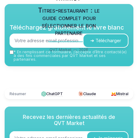
Titres-restaurant : le
guide complet pour
sélectionner le bon
Téléchargez gratuitement le livre blanc
partenaire
➔ Télécharger
QVT Market — 2026
*
En remplissant ce formulaire, j’accepte d’être contacté(e)
à des fins commerciales par QVT Market et ses
partenaires.
Résumer
ChatGPT
Claude
Mistral
Recevez les dernières actualités de
QVT Market