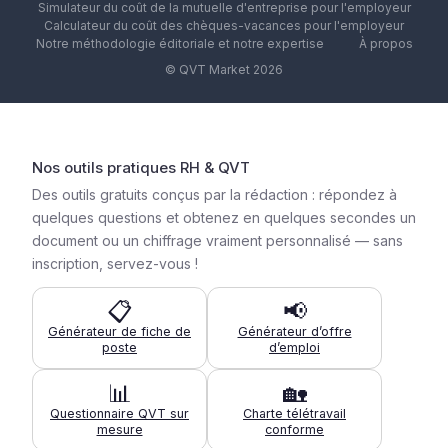
Simulateur du coût de la mutuelle d'entreprise pour l'employeur
Calculateur du coût des chèques-vacances pour l'employeur
Notre méthodologie éditoriale et notre expertise
À propos
© QVT Market 2026
Nos outils pratiques RH & QVT
Des outils gratuits conçus par la rédaction : répondez à
quelques questions et obtenez en quelques secondes un
document ou un chiffrage vraiment personnalisé — sans
inscription, servez-vous !
📋
📢
Générateur de fiche de
Générateur d’offre
poste
d’emploi
📊
🏡
Questionnaire QVT sur
Charte télétravail
mesure
conforme