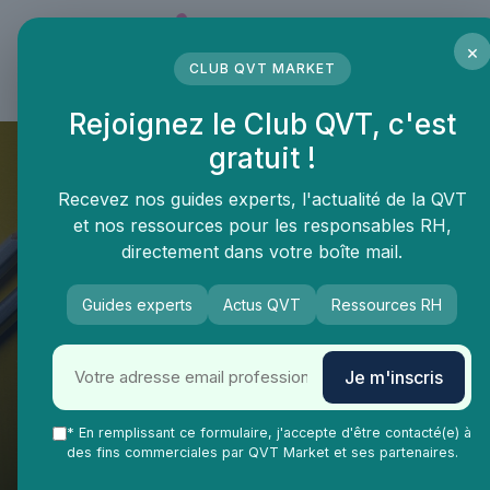
Panneau de gestion des cookies
×
CLUB QVT MARKET
LE MÉDIA DES PROFESSIONNELS DE LA QVT
Rejoignez le Club QVT, c'est
gratuit !
Recevez nos guides experts, l'actualité de la QVT
et nos ressources pour les responsables RH,
directement dans votre boîte mail.
Guides experts
Actus QVT
Ressources RH
QVT Market
Enjeux dans la QVT
Engagement collaborateurs
Je m'inscris
Optimiser les réunions
d'équipe pour améliorer la
* En remplissant ce formulaire, j'accepte d'être contacté(e) à
des fins commerciales par QVT Market et ses partenaires.
qualité de vie au travail