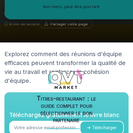
Non merci, peut-être plus tard
Hélène Faraut
21 mai 2025
Coach en développement personnel
Partager cette page
8 min de lecture
Explorez comment des réunions d'équipe
efficaces peuvent transformer la qualité de
vie au travail et renforcer la cohésion
d'équipe.
Titres-restaurant : le
guide complet pour
sélectionner le bon
Téléchargez gratuitement le livre blanc
partenaire
➔ Télécharger