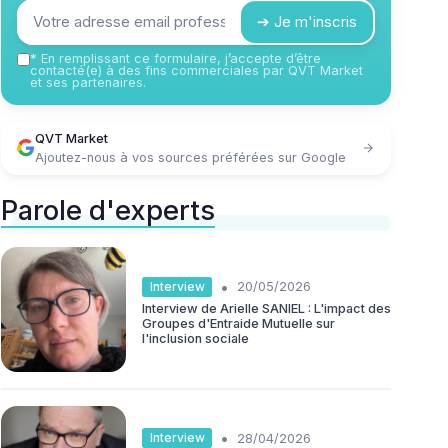
➔ Je m'inscris
*
En remplissant ce formulaire, j’accepte d’être
contacté(e) à des fins commerciales par QVT Market
et ses partenaires.
QVT Market
Ajoutez-nous à vos sources préférées sur Google
Parole d'experts
•
Interview
20/05/2026
Interview de Arielle SANIEL : L'impact des
Groupes d'Entraide Mutuelle sur
l'inclusion sociale
•
Interview
28/04/2026