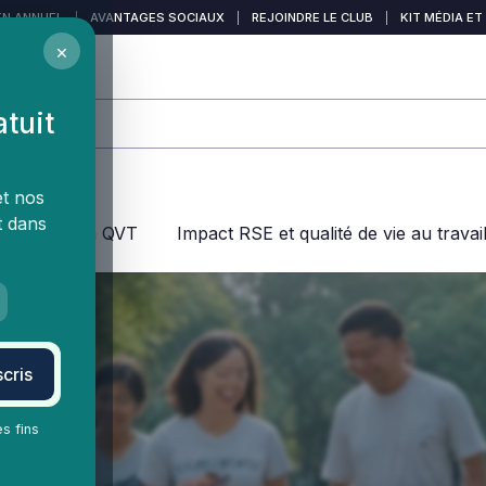
EN ANNUEL
|
AVANTAGES SOCIAUX
|
REJOINDRE LE CLUB
|
KIT MÉDIA ET
×
atuit
et nos
t dans
jeux dans la QVT
Impact RSE et qualité de vie au travai
cris
es fins