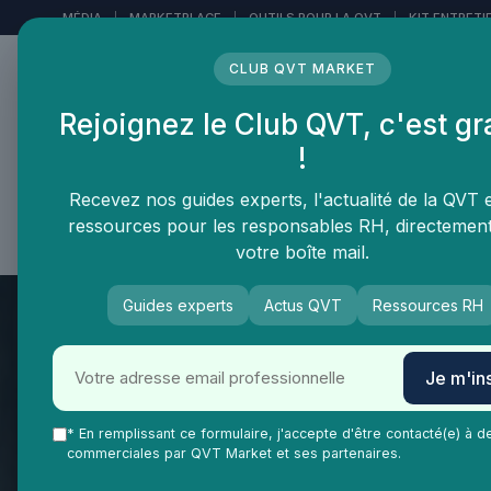
Panneau de gestion des cookies
MÉDIA
|
MARKETPLACE
|
OUTILS POUR LA QVT
|
KIT ENTRETI
CLUB QVT MARKET
Rejoignez le Club QVT, c'est gr
LE MÉDIA DES
!
PROFESSIONNELS DE LA
QVT
Recevez nos guides experts, l'actualité de la QVT 
ressources pour les responsables RH, directemen
Vie Ma Vie dans la QVT
Tendances QVT
En
votre boîte mail.
Guides experts
Actus QVT
Ressources RH
Je m'ins
* En remplissant ce formulaire, j'accepte d'être contacté(e) à d
commerciales par QVT Market et ses partenaires.