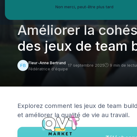
Non merci, peut-être plus tard
QVT Market
Enjeux dans la QVT
Engagement collaborate
Améliorer la cohé
des jeux de team b
Fleur-Anne Bertrand
17 septembre 2025
9 min de lectu
Fédératrice d'équipe
Explorez comment les jeux de team build
et améliorer la qualité de vie au travail.