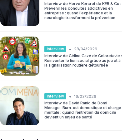
Interview de Hervé Kercret de KER & Co :
Prévenir les conduites addictives en
entreprise : quand l’expérience et la
neurologie transforment la prévention
•
Interview
28/04/2026
Interview de Céline Cazé de Coloretavie :
Réinventer le lien social grâce au jeu et à
la signalisation routière détournée
•
Interview
16/03/2026
Interview de David Ranic de Domi
Ménage : Burn-out domestique et charge
mentale : quand l’entretien du domicile
devient un enjeu de santé