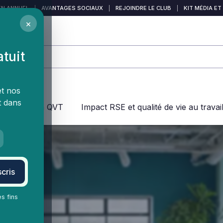
EN ANNUEL
|
AVANTAGES SOCIAUX
|
REJOINDRE LE CLUB
|
KIT MÉDIA ET
×
atuit
et nos
t dans
jeux dans la QVT
Impact RSE et qualité de vie au travai
cris
es fins