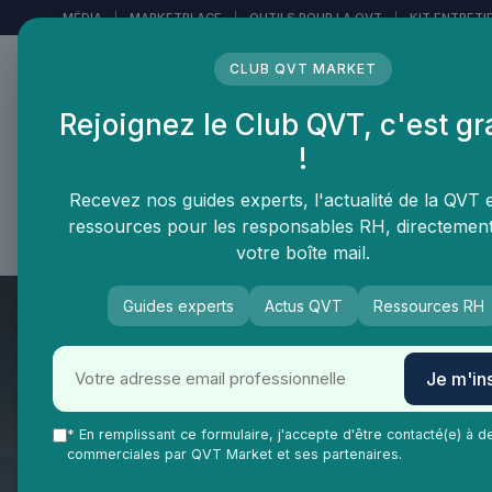
Panneau de gestion des cookies
MÉDIA
|
MARKETPLACE
|
OUTILS POUR LA QVT
|
KIT ENTRETI
CLUB QVT MARKET
Rejoignez le Club QVT, c'est gr
LE MÉDIA DES
!
PROFESSIONNELS DE LA
QVT
Recevez nos guides experts, l'actualité de la QVT 
ressources pour les responsables RH, directemen
Vie Ma Vie dans la QVT
Tendances QVT
En
votre boîte mail.
Guides experts
Actus QVT
Ressources RH
Je m'ins
* En remplissant ce formulaire, j'accepte d'être contacté(e) à d
commerciales par QVT Market et ses partenaires.