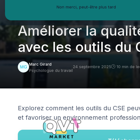
Non merci, peut-être plus tard
QVT Market
Enjeux dans la QVT
Bien-être employés
Améliorer la qualit
avec les outils du
Marc Girard
24 septembre 2025
10 min de le
Psychologue du travail
Explorez comment les outils du CSE peuve
et favoriser un environnement professionn