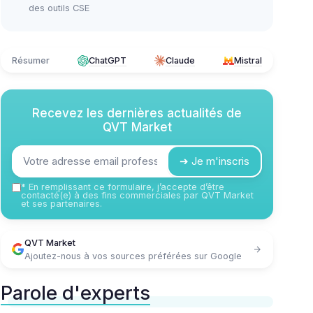
des outils CSE
Résumer
ChatGPT
Claude
Mistral
Recevez les dernières actualités de
QVT Market
➔ Je m'inscris
*
En remplissant ce formulaire, j’accepte d’être
contacté(e) à des fins commerciales par QVT Market
et ses partenaires.
QVT Market
Ajoutez-nous à vos sources préférées sur Google
Parole d'experts