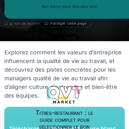
Non merci, peut-être plus tard
Chloé Dumon
24 novembre 2025
Blogueuse spécialiste du e-learning
Partager cette page
12 min de lecture
Explorez comment les valeurs d’entreprise
influencent la qualité de vie au travail, et
découvrez des pistes concrètes pour les
managers qualité de vie au travail afin
d’aligner culture d’entreprise et bien-être
des équipes.
Titres-restaurant : le
guide complet pour
sélectionner le bon
Téléchargez gratuitement le livre blanc