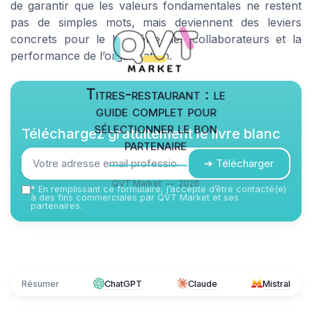
de garantir que les valeurs fondamentales ne restent
pas de simples mots, mais deviennent des leviers
concrets pour le bien-être des collaborateurs et la
performance de l’organisation.
Titres-restaurant : le
guide complet pour
sélectionner le bon
Téléchargez gratuitement le livre blanc
partenaire
➔ Télécharger
QVT Market — 2026
*
En remplissant ce formulaire, j’accepte d’être contacté(e)
à des fins commerciales par QVT Market et ses
partenaires.
Résumer
ChatGPT
Claude
Mistral