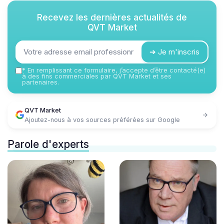
Recevez les dernières actualités de
QVT Market
➔ Je m'inscris
*
En remplissant ce formulaire, j’accepte d’être contacté(e)
à des fins commerciales par QVT Market et ses
partenaires.
QVT Market
Ajoutez-nous à vos sources préférées sur Google
Parole d'experts