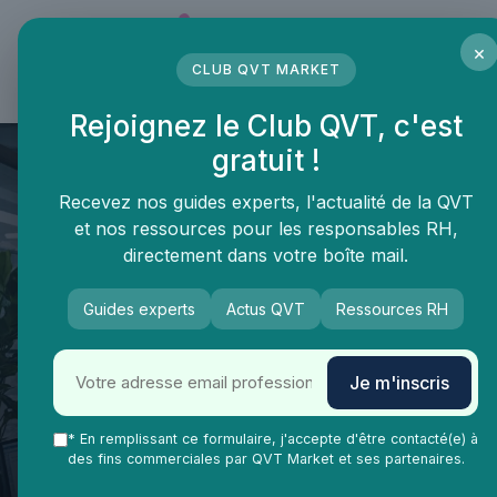
Panneau de gestion des cookies
×
CLUB QVT MARKET
LE MÉDIA DES PROFESSIONNELS DE LA QVT
Rejoignez le Club QVT, c'est
gratuit !
Recevez nos guides experts, l'actualité de la QVT
et nos ressources pour les responsables RH,
directement dans votre boîte mail.
Guides experts
Actus QVT
Ressources RH
QVT Market
Impact RSE et qualité de vie au travail
Management
Je m'inscris
Comment les valeurs
d’entreprise façonnent la
* En remplissant ce formulaire, j'accepte d'être contacté(e) à
des fins commerciales par QVT Market et ses partenaires.
qualité de vie au travail