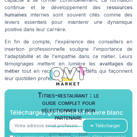
continue et le développement des
ressources
humaines
internes sont souvent cités comme des
leviers essentiels pour maintenir une dynamique
positive dans leur carrière.
En fin de compte, l'expérience des conseillers en
insertion professionnelle souligne l'importance de
l'adaptabilité et de l'empathie dans ce métier. Leurs
témoignages mettent en lumière les
avantages du
métier
tout en reconnaissant les défis qui façonnent
leur quotidien professionnel.
Titres-restaurant : le
guide complet pour
sélectionner le bon
Téléchargez gratuitement le livre blanc
partenaire
➔ Télécharger
QVT Market — 2026
*
En remplissant ce formulaire, j’accepte d’être contacté(e)