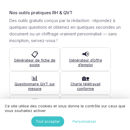
Nos outils pratiques RH & QVT
Des outils gratuits conçus par la rédaction : répondez à
quelques questions et obtenez en quelques secondes un
document ou un chiffrage vraiment personnalisé — sans
inscription, servez-vous !
📋
📢
Générateur de fiche de
Générateur d’offre
poste
d’emploi
📊
🏡
Questionnaire QVT sur
Charte télétravail
mesure
conforme
🧮
🍽️
Ce site utilise des cookies et vous donne le contrôle sur ceux que
Coût de l’absentéisme
Calculateur titres-
vous souhaitez activer
restaurant
Tout accepter
Personnaliser
🏖️
🛡️