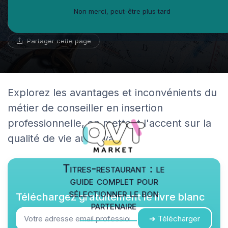
Non merci, peut-être plus tard
Noémie Delaporte
19 avril 2025
9 min de lecture
Réviseur de CV
Partager cette page
Explorez les avantages et inconvénients du
métier de conseiller en insertion
professionnelle, en mettant l'accent sur la
qualité de vie au travail.
Titres-restaurant : le
guide complet pour
sélectionner le bon
Téléchargez gratuitement le livre blanc
partenaire
➔ Télécharger