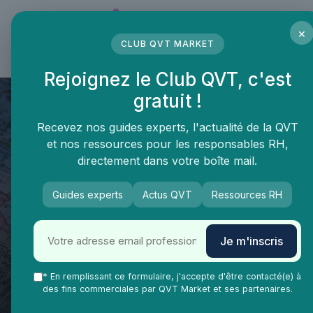
Panneau de gestion des cookies
×
CLUB QVT MARKET
LE MÉDIA DES PROFESSIONNELS DE LA QVT
Rejoignez le Club QVT, c'est
gratuit !
Recevez nos guides experts, l'actualité de la QVT
et nos ressources pour les responsables RH,
directement dans votre boîte mail.
Guides experts
Actus QVT
Ressources RH
QVT Market
Vie Ma Vie dans la QVT
Gestion de carrière
Je m'inscris
Les atouts et défis du métier
de conseiller en insertion
* En remplissant ce formulaire, j'accepte d'être contacté(e) à
des fins commerciales par QVT Market et ses partenaires.
professionnelle