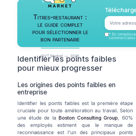
Télécharge
Titres-restaurant :
le guide complet
pour sélectionner le
*
En remplissan
bon partenaire
commerciales 
QVT Market — 2026
Identifier les points faibles
pour mieux progresser
Les origines des points faibles en
entreprise
Identifier les points faibles est la première étape
cruciale pour toute amélioration au travail. Selon
une étude de la
Boston Consulting Group
, 60%
des employés estiment que le manque de
reconnaissance est l'un des principaux points