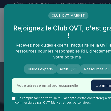
Panneau de gestion des cookies
MÉDIA
|
MARKETPLACE
|
OUTILS POUR LA QVT
|
KIT ENTRETI
CLUB QVT MARKET
Rejoignez le Club QVT, c'est gr
LE MÉDIA DES
!
PROFESSIONNELS DE LA
QVT
Recevez nos guides experts, l'actualité de la QVT 
ressources pour les responsables RH, directemen
Vie Ma Vie dans la QVT
Tendances QVT
En
votre boîte mail.
Guides experts
Actus QVT
Ressources RH
Je m'ins
* En remplissant ce formulaire, j'accepte d'être contacté(e) à d
commerciales par QVT Market et ses partenaires.