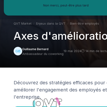
Non merci, peut-être plus tard
QVT Market
Enjeux dans la QVT
Bien-être employés
Axes d'amélioratio
Guillaume Bernard
19 mai 2024
14 min de lect
Ambassadeur du coworking
Découvrez des stratégies efficaces pour op
améliorer l'engagement des employés et 
l'entreprise.