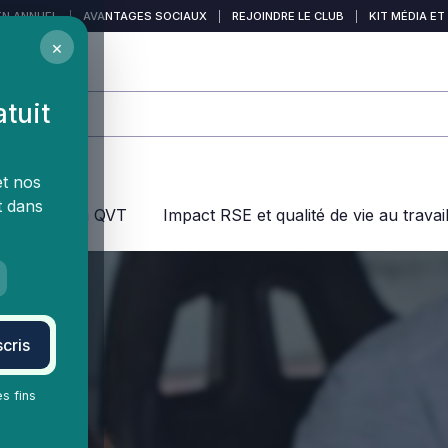
EN ANNUEL
|
AVANTAGES SOCIAUX
|
REJOINDRE LE CLUB
|
KIT MÉDIA ET
×
atuit
et nos
t dans
jeux dans la QVT
Impact RSE et qualité de vie au travai
cris
es fins