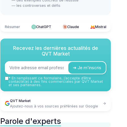
— des exemples concrets de réussite
— les controverses et défis
Résumer
ChatGPT
Claude
Mistral
Recevez les dernières actualités de
QVT Market
➔ Je m'inscris
*
En remplissant ce formulaire, j’accepte d’être
contacté(e) à des fins commerciales par QVT Market
et ses partenaires.
QVT Market
Ajoutez-nous à vos sources préférées sur Google
Parole d'experts