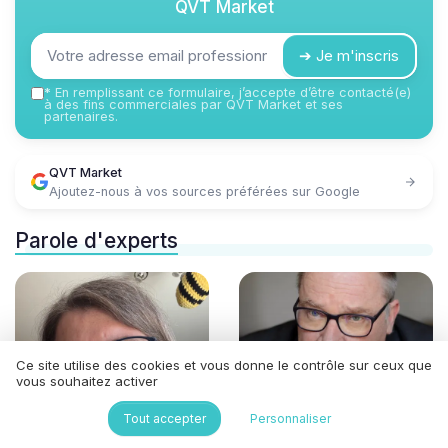
QVT Market
➔ Je m'inscris
*
En remplissant ce formulaire, j’accepte d’être contacté(e)
à des fins commerciales par QVT Market et ses
partenaires.
QVT Market
Ajoutez-nous à vos sources préférées sur Google
Parole d'experts
Ce site utilise des cookies et vous donne le contrôle sur ceux que
vous souhaitez activer
Tout accepter
Personnaliser