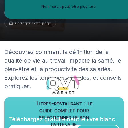
Non merci, peut-être plus tard
Benoît Roux
23 mai 2024
15 min de lecture
Géographe du travail
Partager cette page
Découvrez comment la définition de la
qualité de vie au travail impacte la santé, le
bien-être et la productivité des salariés.
Explorez les tendances, études, et conseils
pratiques.
Titres-restaurant : le
guide complet pour
sélectionner le bon
Téléchargez gratuitement le livre blanc
partenaire