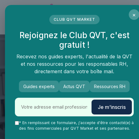
Panneau de gestion des cookies
×
CLUB QVT MARKET
LE MÉDIA DES PROFESSIONNELS DE LA QVT
Rejoignez le Club QVT, c'est
gratuit !
Recevez nos guides experts, l'actualité de la QVT
et nos ressources pour les responsables RH,
directement dans votre boîte mail.
Guides experts
Actus QVT
Ressources RH
Je m'inscris
QVT Market
* En remplissant ce formulaire, j'accepte d'être contacté(e) à
Enjeux dans la QVT
Bien-être employés
des fins commerciales par QVT Market et ses partenaires.
Définition qualité de vie