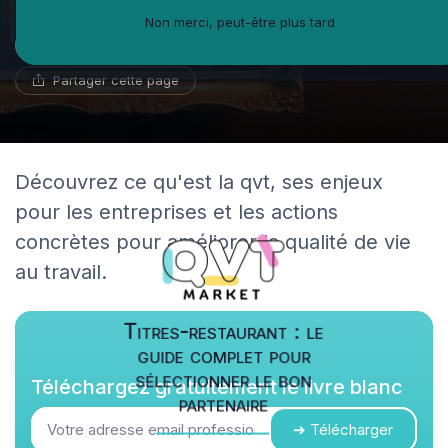
Non merci, peut-être plus tard
Benoît Roux
21 mai 2024
12 min de lecture
Géographe du travail
Partager cette page
Découvrez ce qu'est la qvt, ses enjeux
pour les entreprises et les actions
concrètes pour améliorer la qualité de vie
au travail.
Titres-restaurant : le
guide complet pour
sélectionner le bon
Téléchargez gratuitement le livre blanc
partenaire
➔ Télécharger