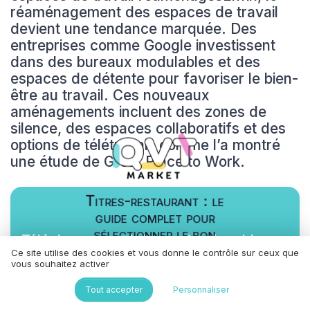
réaménagement des espaces de travail
devient une tendance marquée. Des
entreprises comme Google investissent
dans des bureaux modulables et des
espaces de détente pour favoriser le bien-
être au travail. Ces nouveaux
aménagements incluent des zones de
silence, des espaces collaboratifs et des
options de télétravail, comme l’a montré
une étude de Great Place to Work.
Titres-restaurant : le
guide complet pour
sélectionner le bon
Téléchargez gratuitement le livre blanc
partenaire
Ce site utilise des cookies et vous donne le contrôle sur ceux que
vous souhaitez activer
➔ Télécharger
QVT Market — 2026
Tout accepter
Personnaliser
*
En remplissant ce formulaire, j’accepte d’être contacté(e)
à des fins commerciales par QVT Market et ses