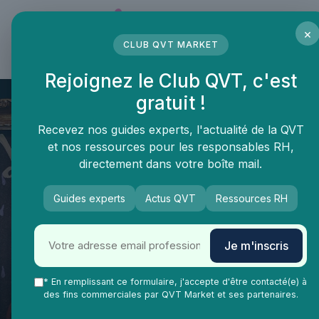
Panneau de gestion des cookies
×
CLUB QVT MARKET
LE MÉDIA DES PROFESSIONNELS DE LA QVT
Rejoignez le Club QVT, c'est
gratuit !
Recevez nos guides experts, l'actualité de la QVT
et nos ressources pour les responsables RH,
directement dans votre boîte mail.
Guides experts
Actus QVT
Ressources RH
Je m'inscris
QVT Market
* En remplissant ce formulaire, j'accepte d'être contacté(e) à
Tendances QVT
Dossiers
des fins commerciales par QVT Market et ses partenaires.
Qu est ce que la qvt