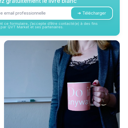
z gratuitement le livre blanc
➔ Télécharger
t ce formulaire, j’accepte d’être contacté(e) à des fins
par QVT Market et ses partenaires.