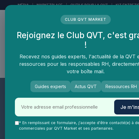
Panneau de gestion des cookies
MÉDIA
|
MARKETPLACE
|
OUTILS POUR LA QVT
|
KIT ENTRETI
CLUB QVT MARKET
Rejoignez le Club QVT, c'est gr
LE MÉDIA DES
!
PROFESSIONNELS DE LA
QVT
Recevez nos guides experts, l'actualité de la QVT 
ressources pour les responsables RH, directemen
Vie Ma Vie dans la QVT
Tendances QVT
En
votre boîte mail.
Guides experts
Actus QVT
Ressources RH
Je m'ins
* En remplissant ce formulaire, j'accepte d'être contacté(e) à d
commerciales par QVT Market et ses partenaires.