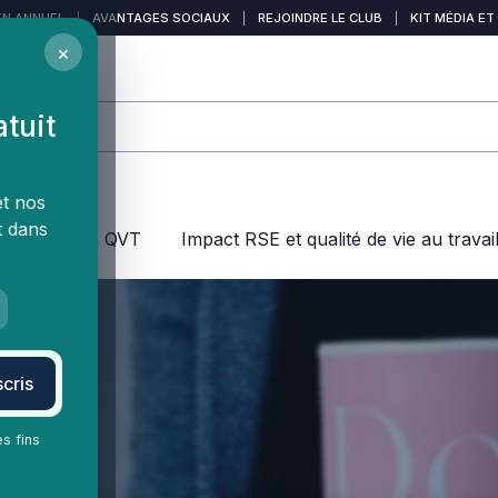
EN ANNUEL
|
AVANTAGES SOCIAUX
|
REJOINDRE LE CLUB
|
KIT MÉDIA ET
×
atuit
et nos
t dans
jeux dans la QVT
Impact RSE et qualité de vie au travai
cris
es fins