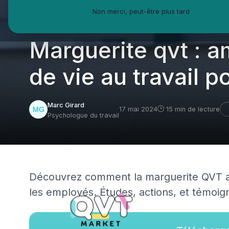
Non merci, peut-être plus tard
QVT Market
Enjeux dans la QVT
Diversité inclusion
Marguerite qvt : am
de vie au travail p
Marc Girard
17 mai 2024
15 min de lecture
Psychologue du travail
Découvrez comment la marguerite QVT amél
les employés. Études, actions, et témoig