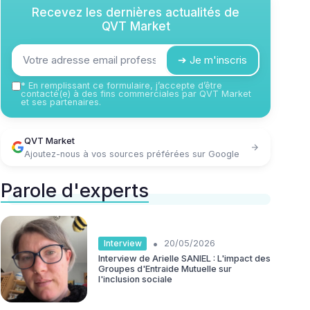
Recevez les dernières actualités de
QVT Market
➔ Je m'inscris
*
En remplissant ce formulaire, j’accepte d’être
contacté(e) à des fins commerciales par QVT Market
et ses partenaires.
QVT Market
Ajoutez-nous à vos sources préférées sur Google
Parole d'experts
•
Interview
20/05/2026
Interview de Arielle SANIEL : L'impact des
Groupes d'Entraide Mutuelle sur
l'inclusion sociale