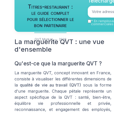
Télécharge
Titres-restaurant :
le guide complet
pour sélectionner le
*
En remplissan
bon partenaire
commerciales 
QVT Market — 2026
La marguerite QVT : une vue
d'ensemble
Qu'est-ce que la marguerite QVT ?
La marguerite QVT, concept innovant en France,
consiste à visualiser les différentes dimensions de
la
qualité de vie au travail (QVT)
sous la forme
d'une marguerite. Chaque pétale représente un
aspect spécifique de la QVT : santé, bien-être,
équilibre vie professionnelle et privée,
reconnaissance, et engagement des employés,