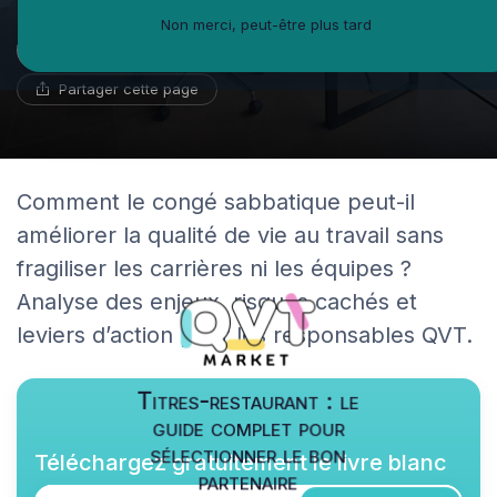
Non merci, peut-être plus tard
Fleur-Anne Bertrand
26 février 2026
32 min de lecture
Fédératrice d'équipe
Partager cette page
Comment le congé sabbatique peut-il
améliorer la qualité de vie au travail sans
fragiliser les carrières ni les équipes ?
Analyse des enjeux, risques cachés et
leviers d’action pour les responsables QVT.
Titres-restaurant : le
guide complet pour
sélectionner le bon
Téléchargez gratuitement le livre blanc
partenaire