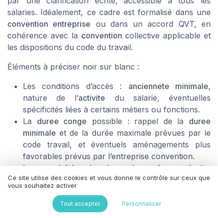
par une clarification écrite, accessible à tous les
salaries. Idéalement, ce cadre est formalisé dans une
convention entreprise
ou dans un accord QVT, en
cohérence avec la
convention
collective applicable et
les dispositions du code du travail.
Éléments à préciser noir sur blanc :
Les conditions d’accès :
anciennete minimale
,
nature de l’
activite
du salarie, éventuelles
spécificités liées à certains métiers ou fonctions.
La
duree conge
possible : rappel de la
duree
minimale
et de la durée maximale prévues par le
code travail, et éventuels aménagements plus
favorables prévus par l’entreprise convention.
Les modalités de demande : forme écrite,
Ce site utilise des cookies et vous donne le contrôle sur ceux que
informations à fournir (projet,
date depart
vous souhaitez activer
souhaitée,
conge duree
envisagée), délais entre la
demande et le
depart conge
.
Tout accepter
Personnaliser
Les critères de décision de l’
employeur conge
: