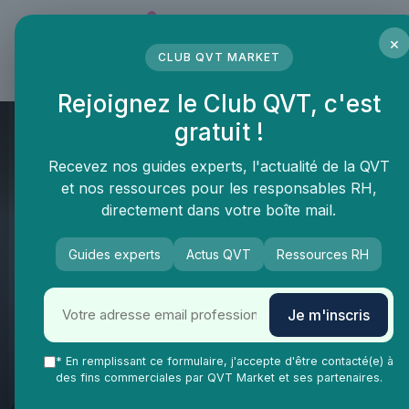
Panneau de gestion des cookies
×
CLUB QVT MARKET
LE MÉDIA DES PROFESSIONNELS DE LA QVT
Rejoignez le Club QVT, c'est
gratuit !
Recevez nos guides experts, l'actualité de la QVT
et nos ressources pour les responsables RH,
directement dans votre boîte mail.
Guides experts
Actus QVT
Ressources RH
QVT Market
Vie Ma Vie dans la QVT
Gestion de carrière
Prendre un congé sabbatique
Je m'inscris
sans mettre en péril sa carrière
: enjeux réels et angles morts
* En remplissant ce formulaire, j'accepte d'être contacté(e) à
des fins commerciales par QVT Market et ses partenaires.
pour les responsables QVT