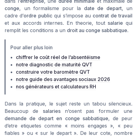
dans l’
entreprise
, une
duree minimale
et maximale de
conge
, un formalisme pour la
date de depart
, un
cadre d’
ordre public
qui s’impose au
contrat de travail
et aux accords internes. En theorie, tout
salarie
qui
remplit les conditions a un
droit au conge sabbatique
.
Pour aller plus loin
chiffrer le coût réel de l’absentéisme
notre diagnostic de maturité QVT
construire votre baromètre QVT
notre guide des avantages sociaux 2026
nos générateurs et calculateurs RH
Dans la pratique, le sujet reste un tabou silencieux.
Beaucoup de
salaries
n’osent pas formuler une
demande de depart en conge sabbatique
, de peur
d’etre etiquetes comme « moins engages », « peu
fiables » ou « sur le depart ». De leur cote, nombre