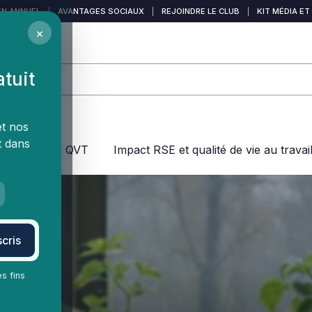
EN ANNUEL
|
AVANTAGES SOCIAUX
|
REJOINDRE LE CLUB
|
KIT MÉDIA ET
×
atuit
et nos
t dans
jeux dans la QVT
Impact RSE et qualité de vie au travai
cris
es fins