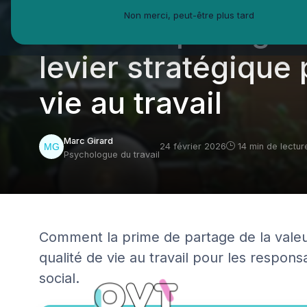
Non merci, peut-être plus tard
Prime de partage d
levier stratégique 
vie au travail
Marc Girard
24 février 2026
14 min de lectur
Psychologue du travail
Comment la prime de partage de la valeur
qualité de vie au travail pour les respon
social.