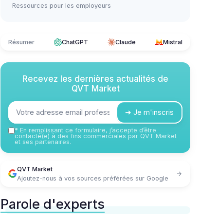
Ressources pour les employeurs
Résumer
ChatGPT
Claude
Mistral
Recevez les dernières actualités de
QVT Market
➔ Je m'inscris
*
En remplissant ce formulaire, j’accepte d’être
contacté(e) à des fins commerciales par QVT Market
et ses partenaires.
QVT Market
Ajoutez-nous à vos sources préférées sur Google
Parole d'experts