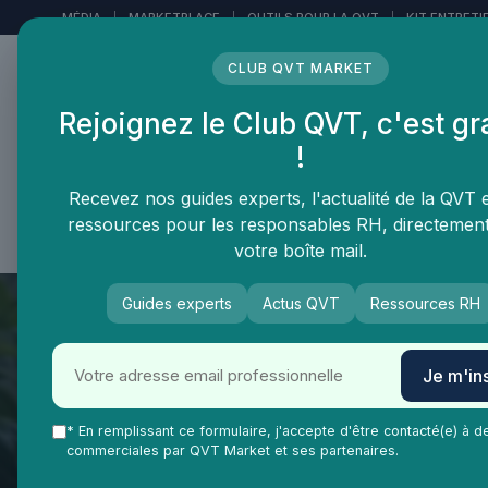
Panneau de gestion des cookies
MÉDIA
|
MARKETPLACE
|
OUTILS POUR LA QVT
|
KIT ENTRETI
CLUB QVT MARKET
Rejoignez le Club QVT, c'est gr
LE MÉDIA DES
!
PROFESSIONNELS DE LA
QVT
Recevez nos guides experts, l'actualité de la QVT 
ressources pour les responsables RH, directemen
Vie Ma Vie dans la QVT
Tendances QVT
En
votre boîte mail.
Guides experts
Actus QVT
Ressources RH
Je m'ins
* En remplissant ce formulaire, j'accepte d'être contacté(e) à d
commerciales par QVT Market et ses partenaires.
QVT Market
Vie Ma Vie dans la QVT
Salaire