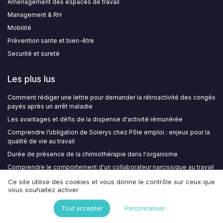
Aménagement des espaces de travail
Management & RH
Mobilité
Prévention sante et bien-être
Securité et sureté
Les plus lus
Comment rédiger une lettre pour demander la rétroactivité des congés
payés après un arrêt maladie
Les avantages et défis de la dispense d'activité rémunérée
Comprendre l’obligation de Solerys chez Pôle emploi : enjeux pour la
qualité de vie au travail
Durée de présence de la chimiothérapie dans l'organisme
Comprendre le comportement d'un collaborateur narcissique au travail
Ce site utilise des cookies et vous donne le contrôle sur ceux que
vous souhaitez activer
Les derniers articles
Tout accepter
Personnaliser
Comment structurer une fiche d’entretien individuel en PDF pour
soutenir la culture de feedback et la QVT