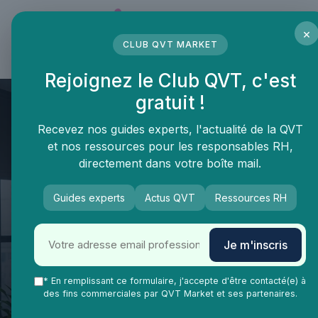
Panneau de gestion des cookies
×
CLUB QVT MARKET
LE MÉDIA DES PROFESSIONNELS DE LA QVT
Rejoignez le Club QVT, c'est
gratuit !
Recevez nos guides experts, l'actualité de la QVT
et nos ressources pour les responsables RH,
directement dans votre boîte mail.
Guides experts
Actus QVT
Ressources RH
QVT Market
Vie Ma Vie dans la QVT
Salaire
Rédiger une clause de ticket
Je m'inscris
restaurant dans le contrat de
travail pour renforcer la qualité
* En remplissant ce formulaire, j'accepte d'être contacté(e) à
des fins commerciales par QVT Market et ses partenaires.
de vie au travail