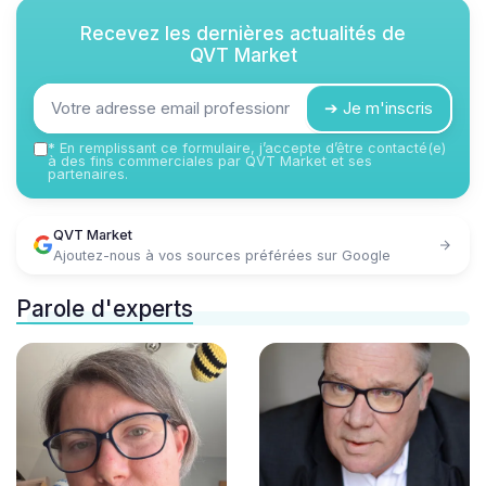
Recevez les dernières actualités de
QVT Market
➔ Je m'inscris
*
En remplissant ce formulaire, j’accepte d’être contacté(e)
à des fins commerciales par QVT Market et ses
partenaires.
QVT Market
Ajoutez-nous à vos sources préférées sur Google
Parole d'experts