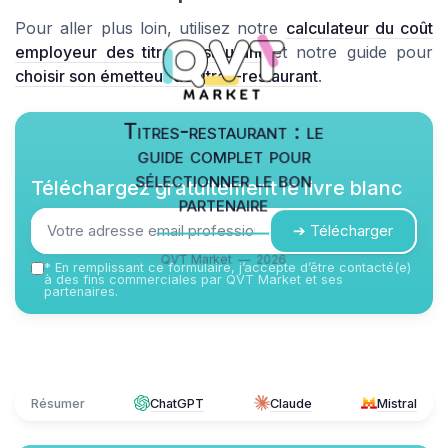
Pour aller plus loin, utilisez notre
calculateur du coût
employeur des titres-restaurant
et notre guide pour
choisir son émetteur de titres-restaurant
.
Titres-restaurant : le
guide complet pour
sélectionner le bon
Téléchargez gratuitement le livre blanc
partenaire
➔ Télécharger
QVT Market — 2026
*
En remplissant ce formulaire, j’accepte d’être contacté(e)
à des fins commerciales par QVT Market et ses
partenaires.
Résumer
ChatGPT
Claude
Mistral