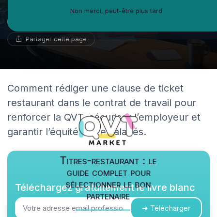
Non merci, peut-être plus tard
Noémie Delaporte
21 février 2026
12 min de lecture
Réviseur de CV
Partager cette page
Comment rédiger une clause de ticket
restaurant dans le contrat de travail pour
renforcer la QVT, sécuriser l’employeur et
garantir l’équité entre salariés.
Titres-restaurant : le
guide complet pour
sélectionner le bon
Téléchargez gratuitement le livre blanc
partenaire
➔ Télécharger