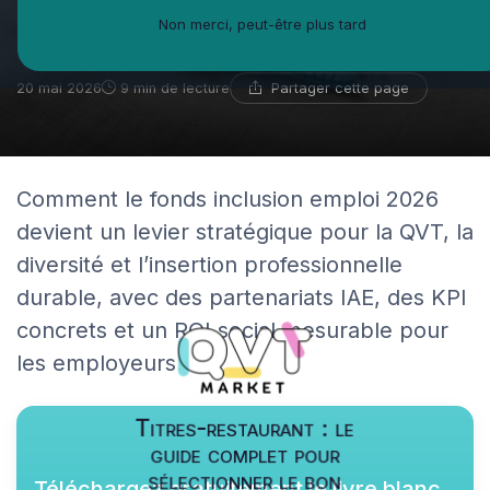
2026, les entreprises doivent
Non merci, peut-être plus tard
se positionner
Partager cette page
20 mai 2026
9 min de lecture
Comment le fonds inclusion emploi 2026
devient un levier stratégique pour la QVT, la
diversité et l’insertion professionnelle
durable, avec des partenariats IAE, des KPI
concrets et un ROI social mesurable pour
les employeurs.
Titres-restaurant : le
guide complet pour
sélectionner le bon
Téléchargez gratuitement le livre blanc