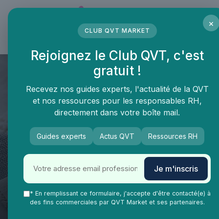
Panneau de gestion des cookies
×
CLUB QVT MARKET
LE MÉDIA DES PROFESSIONNELS DE LA QVT
Rejoignez le Club QVT, c'est
gratuit !
Recevez nos guides experts, l'actualité de la QVT
et nos ressources pour les responsables RH,
directement dans votre boîte mail.
Guides experts
Actus QVT
Ressources RH
QVT Market
Enjeux dans la QVT
Diversité inclusion
Je m'inscris
Inclusion dans l'emploi : 1,29
* En remplissant ce formulaire, j'accepte d'être contacté(e) à
milliard d'euros fléchés pour
des fins commerciales par QVT Market et ses partenaires.