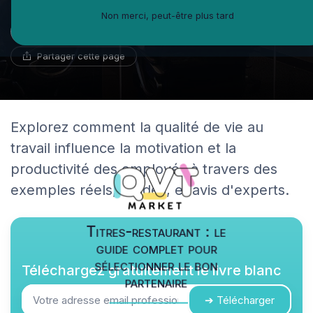
Non merci, peut-être plus tard
Marc Girard
29 mai 2024
17 min de lecture
Psychologue du travail
Partager cette page
Explorez comment la qualité de vie au
travail influence la motivation et la
productivité des employés à travers des
exemples réels, études, et avis d'experts.
Titres-restaurant : le
guide complet pour
sélectionner le bon
Téléchargez gratuitement le livre blanc
partenaire
➔ Télécharger