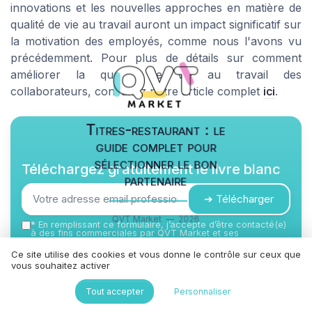
innovations et les nouvelles approches en matière de
qualité de vie au travail auront un impact significatif sur
la motivation des employés, comme nous l'avons vu
précédemment. Pour plus de détails sur comment
améliorer la qualité de vie au travail des
collaborateurs, consultez notre article complet
ici
.
Titres-restaurant : le
guide complet pour
sélectionner le bon
Téléchargez gratuitement le livre blanc
partenaire
➔ Télécharger
QVT Market — 2026
*
En remplissant ce formulaire, j’accepte d’être contacté(e)
à des fins commerciales par QVT Market et ses
partenaires.
Ce site utilise des cookies et vous donne le contrôle sur ceux que
vous souhaitez activer
Tout accepter
Personnaliser