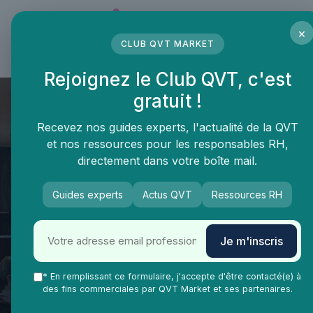
Panneau de gestion des cookies
×
CLUB QVT MARKET
LE MÉDIA DES PROFESSIONNELS DE LA QVT
Rejoignez le Club QVT, c'est
gratuit !
Recevez nos guides experts, l'actualité de la QVT
et nos ressources pour les responsables RH,
directement dans votre boîte mail.
Guides experts
Actus QVT
Ressources RH
QVT Market
Enjeux dans la QVT
Engagement collaborateurs
Je m'inscris
L'impact de la qualité de vie au
travail sur la motivation des
* En remplissant ce formulaire, j'accepte d'être contacté(e) à
des fins commerciales par QVT Market et ses partenaires.
employés