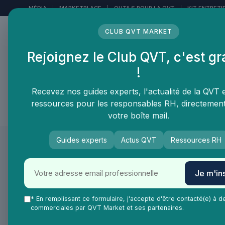
Panneau de gestion des cookies
MÉDIA
|
MARKETPLACE
|
OUTILS POUR LA QVT
|
KIT ENTRETI
CLUB QVT MARKET
Rejoignez le Club QVT, c'est gr
LE MÉDIA DES
!
PROFESSIONNELS DE LA
QVT
Recevez nos guides experts, l'actualité de la QVT 
ressources pour les responsables RH, directemen
Vie Ma Vie dans la QVT
Tendances QVT
En
votre boîte mail.
Guides experts
Actus QVT
Ressources RH
QVT Market
Vie Ma Vie dans la QVT
Portrait et interview
Je m'ins
Portrait et interview
Interview Layticia 
* En remplissant ce formulaire, j'accepte d'être contacté(e) à d
commerciales par QVT Market et ses partenaires.