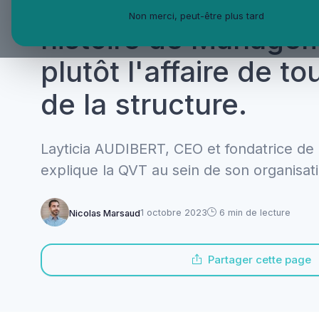
la QVT n'est pas qu
Non merci, peut-être plus tard
histoire de Manage
plutôt l'affaire de to
de la structure.
Layticia AUDIBERT, CEO et fondatrice d
explique la QVT au sein de son organisat
1 octobre 2023
6 min de lecture
Nicolas Marsaud
Partager cette page