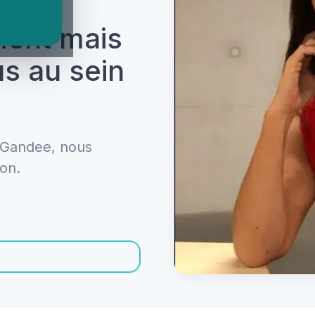
'une
ment mais
us au sein
e Gandee, nous
ion.