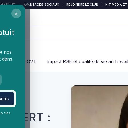
EN ANNUEL
|
AVANTAGES SOCIAUX
|
REJOINDRE LE CLUB
|
KIT MÉDIA ET
×
atuit
et nos
t dans
jeux dans la QVT
Impact RSE et qualité de vie au travai
cris
AUDIBERT :
es fins