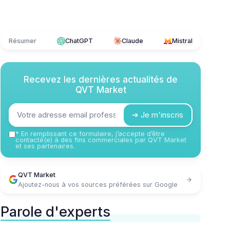
Résumer
ChatGPT
Claude
Mistral
Recevez les dernières actualités de
QVT Market
➔ Je m'inscris
*
En remplissant ce formulaire, j’accepte d’être
contacté(e) à des fins commerciales par QVT Market
et ses partenaires.
QVT Market
Ajoutez-nous à vos sources préférées sur Google
Parole d'experts