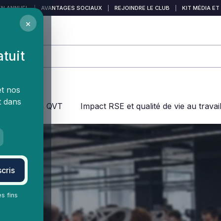
EN ANNUEL
|
AVANTAGES SOCIAUX
|
REJOINDRE LE CLUB
|
KIT MÉDIA ET
×
atuit
et nos
t dans
jeux dans la QVT
Impact RSE et qualité de vie au travai
cris
es fins