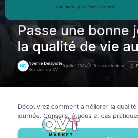
Non merci, peut-être plus tard
QVT Market
Enjeux dans la QVT
Bien-être employés
Passe une bonne j
la qualité de vie au
Noémie Delaporte
8 juillet 2024
18 min de lecture
Réviseur de CV
Découvrez comment améliorer la qualité 
journée. Conseils, études et cas pratiques