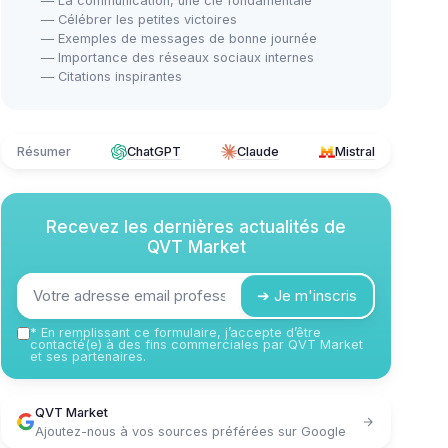
— La communication, une clé fondamentale
— Célébrer les petites victoires
— Exemples de messages de bonne journée
— Importance des réseaux sociaux internes
— Citations inspirantes
Résumer
ChatGPT
Claude
Mistral
Recevez les dernières actualités de
QVT Market
➔ Je m'inscris
*
En remplissant ce formulaire, j’accepte d’être
contacté(e) à des fins commerciales par QVT Market
et ses partenaires.
QVT Market
Ajoutez-nous à vos sources préférées sur Google