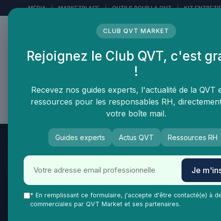
Panneau de gestion des cookies
MÉDIA
|
MARKETPLACE
|
OUTILS POUR LA QVT
|
KIT ENTRETI
CLUB QVT MARKET
Rejoignez le Club QVT, c'est gr
LE MÉDIA DES
!
PROFESSIONNELS DE LA
QVT
Recevez nos guides experts, l'actualité de la QVT 
ressources pour les responsables RH, directemen
Vie Ma Vie dans la QVT
Tendances QVT
En
votre boîte mail.
Guides experts
Actus QVT
Ressources RH
Je m'ins
* En remplissant ce formulaire, j'accepte d'être contacté(e) à d
commerciales par QVT Market et ses partenaires.