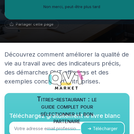
Non merci, peut-être plus tard
Iris Morin
2 juin 2024
17 min de lecture
Expert en santé au travail
Partager cette page
Découvrez comment améliorer la qualité de
vie au travail avec des indicateurs précis,
des démarches QVT efficaces et des
exemples concrets d'entreprises.
Titres-restaurant : le
guide complet pour
sélectionner le bon
Téléchargez gratuitement le livre blanc
partenaire
➔ Télécharger