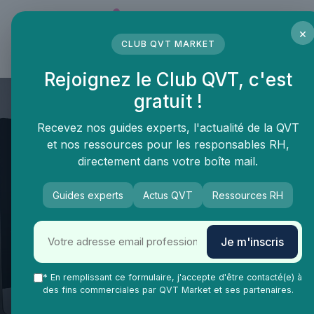
Panneau de gestion des cookies
×
CLUB QVT MARKET
LE MÉDIA DES PROFESSIONNELS DE LA QVT
Rejoignez le Club QVT, c'est
gratuit !
Recevez nos guides experts, l'actualité de la QVT
et nos ressources pour les responsables RH,
directement dans votre boîte mail.
Guides experts
Actus QVT
Ressources RH
QVT Market
Enjeux dans la QVT
Bien-être employés
Je m'inscris
Qualité vie : améliorer le
quotidien des salariés au
* En remplissant ce formulaire, j'accepte d'être contacté(e) à
des fins commerciales par QVT Market et ses partenaires.
travail