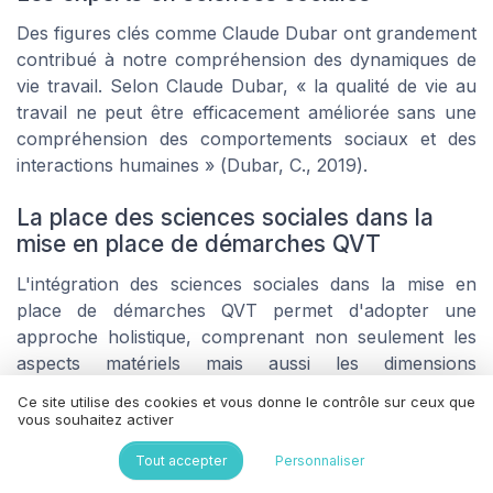
Des figures clés comme
Claude Dubar
ont grandement
contribué à notre compréhension des dynamiques de
vie travail
. Selon Claude Dubar, « la qualité de vie au
travail ne peut être efficacement améliorée sans une
compréhension des comportements sociaux et des
interactions humaines » (
Dubar, C., 2019
).
La place des sciences sociales dans la
mise en place de démarches QVT
L'intégration des sciences sociales dans la
mise en
place de démarches QVT
permet d'adopter une
approche holistique, comprenant non seulement les
aspects matériels mais aussi les dimensions
psychologiques et
sociales
du
travail.
En divisant les
Ce site utilise des cookies et vous donne le contrôle sur ceux que
dimensions de la qualité de vie
en plusieurs critères,
vous souhaitez activer
comme le bien-être émotionnel et les relations
Tout accepter
Personnaliser
interpersonnelles, les entreprises peuvent mieux cibler