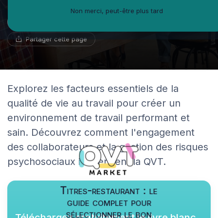
Non merci, peut-être plus tard
Noémie Delaporte
30 mai 2024
16 min de lecture
Réviseur de CV
Partager cette page
Explorez les facteurs essentiels de la
qualité de vie au travail pour créer un
environnement de travail performant et
sain. Découvrez comment l'engagement
des collaborateurs et la gestion des risques
psychosociaux influencent la QVT.
Titres-restaurant : le
guide complet pour
sélectionner le bon
Téléchargez gratuitement le livre blanc