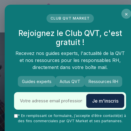
Panneau de gestion des cookies
×
CLUB QVT MARKET
LE MÉDIA DES PROFESSIONNELS DE LA QVT
Rejoignez le Club QVT, c'est
gratuit !
Recevez nos guides experts, l'actualité de la QVT
et nos ressources pour les responsables RH,
directement dans votre boîte mail.
Guides experts
Actus QVT
Ressources RH
QVT Market
Enjeux dans la QVT
Bien-être employés
Qualité vie travail : comprendre
Je m'inscris
les facteurs clés pour un
environnement de travail
* En remplissant ce formulaire, j'accepte d'être contacté(e) à
des fins commerciales par QVT Market et ses partenaires.
optimal