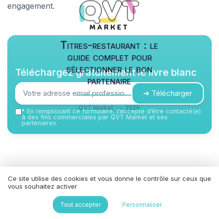
engagement.
Titres-restaurant : le
guide complet pour
sélectionner le bon
Téléchargez gratuitement le livre blanc
partenaire
➔ Télécharger
QVT Market — 2026
*
En remplissant ce formulaire, j’accepte d’être contacté(e)
à des fins commerciales par QVT Market et ses
partenaires.
Résumer
ChatGPT
Claude
Mistral
Ce site utilise des cookies et vous donne le contrôle sur ceux que
vous souhaitez activer
Tout accepter
Personnaliser
Recevez les dernières actualités de