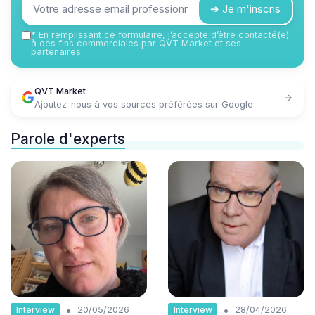
➔ Je m'inscris
*
En remplissant ce formulaire, j’accepte d’être contacté(e)
à des fins commerciales par QVT Market et ses
partenaires.
QVT Market
Ajoutez-nous à vos sources préférées sur Google
Parole d'experts
•
•
Interview
Interview
20/05/2026
28/04/2026