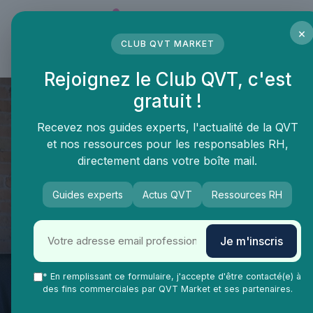
Panneau de gestion des cookies
×
CLUB QVT MARKET
LE MÉDIA DES PROFESSIONNELS DE LA QVT
Rejoignez le Club QVT, c'est
gratuit !
Recevez nos guides experts, l'actualité de la QVT
et nos ressources pour les responsables RH,
directement dans votre boîte mail.
Guides experts
Actus QVT
Ressources RH
QVT Market
Enjeux dans la QVT
Bien-être employés
Je m'inscris
Semaine de la qualité de vie au
travail 2024 : optimiser le bien-
* En remplissant ce formulaire, j'accepte d'être contacté(e) à
des fins commerciales par QVT Market et ses partenaires.
être en entreprise