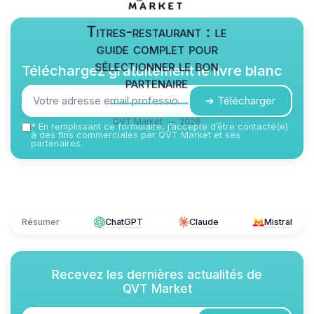
Titres-restaurant : le
guide complet pour
sélectionner le bon
Téléchargez gratuitement le livre blanc
partenaire
➔ Télécharger
QVT Market — 2026
*
En remplissant ce formulaire, j’accepte d’être contacté(e)
à des fins commerciales par QVT Market et ses
partenaires.
Résumer
ChatGPT
Claude
Mistral
Recevez les dernières actualités de
QVT Market