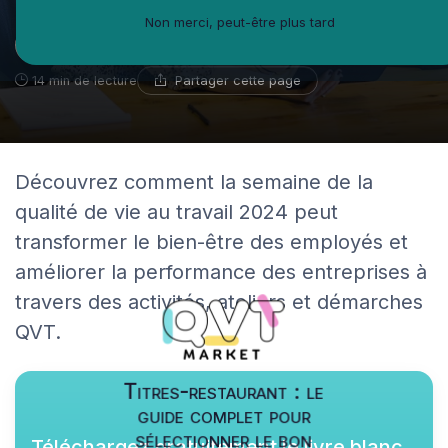
Non merci, peut-être plus tard
Michel-Antoine Leblanc
23 mai 2024
Spécialiste du bien-être en entreprise
Partager cette page
14 min de lecture
Découvrez comment la semaine de la
qualité de vie au travail 2024 peut
transformer le bien-être des employés et
améliorer la performance des entreprises à
travers des activités, ateliers et démarches
QVT.
Titres-restaurant : le
guide complet pour
sélectionner le bon
Téléchargez gratuitement le livre blanc