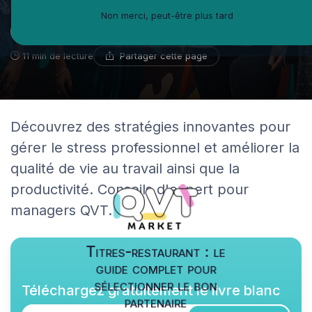
Non merci, peut-être plus tard
Michel-Antoine Leblanc
16 décembre 2023
Spécialiste du bien-être en entreprise
Partager cette page
11 min de lecture
Découvrez des stratégies innovantes pour
gérer le stress professionnel et améliorer la
qualité de vie au travail ainsi que la
productivité. Conseils d'expert pour
managers QVT.
Titres-restaurant : le
guide complet pour
sélectionner le bon
Téléchargez gratuitement le livre blanc
partenaire