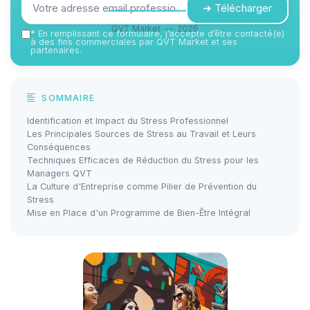
➔ Télécharger
QVT Market — 2026
*
En remplissant ce formulaire, j’accepte d’être contacté(e)
à des fins commerciales par QVT Market et ses
partenaires.
SOMMAIRE
Identification et Impact du Stress Professionnel
Les Principales Sources de Stress au Travail et Leurs
Conséquences
Techniques Efficaces de Réduction du Stress pour les
Managers QVT
La Culture d'Entreprise comme Pilier de Prévention du
Stress
Mise en Place d'un Programme de Bien-Être Intégral