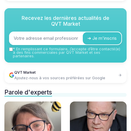
Recevez les dernières actualités de
QVT Market
➔ Je m'inscris
*
En remplissant ce formulaire, j’accepte d’être contacté(e)
à des fins commerciales par QVT Market et ses
partenaires.
QVT Market
Ajoutez-nous à vos sources préférées sur Google
Parole d'experts