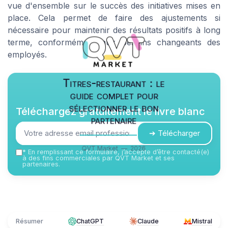
vue d'ensemble sur le succès des initiatives mises en
place. Cela permet de faire des ajustements si
nécessaire pour maintenir des résultats positifs à long
terme, conformément aux besoins changeants des
employés.
Titres-restaurant : le
guide complet pour
sélectionner le bon
Téléchargez gratuitement le livre blanc
partenaire
➔ Télécharger
QVT Market — 2026
*
En remplissant ce formulaire, j’accepte d’être contacté(e)
à des fins commerciales par QVT Market et ses
partenaires.
Résumer
ChatGPT
Claude
Mistral