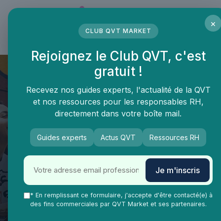
Panneau de gestion des cookies
×
CLUB QVT MARKET
LE MÉDIA DES PROFESSIONNELS DE LA QVT
Rejoignez le Club QVT, c'est
gratuit !
Recevez nos guides experts, l'actualité de la QVT
et nos ressources pour les responsables RH,
directement dans votre boîte mail.
Guides experts
Actus QVT
Ressources RH
QVT Market
Enjeux dans la QVT
Gestion stress
Gestion du Stress
Je m'inscris
Professionnel : Comment créer
un Environnement de Travail
* En remplissant ce formulaire, j'accepte d'être contacté(e) à
des fins commerciales par QVT Market et ses partenaires.
Serein ?