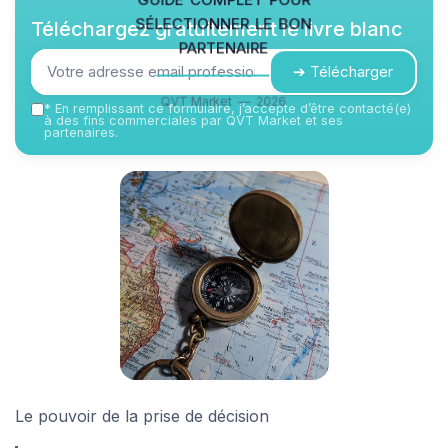
sélectionner le bon
Téléchargez gratuitement le livre blanc
partenaire
➔ Télécharger
QVT Market — 2026
*
En remplissant ce formulaire, j’accepte d’être contacté(e)
à des fins commerciales par QVT Market et ses
partenaires.
Le pouvoir de la prise de décision