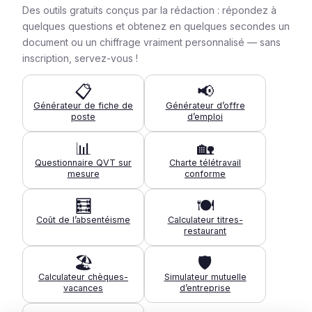
Des outils gratuits conçus par la rédaction : répondez à
quelques questions et obtenez en quelques secondes un
document ou un chiffrage vraiment personnalisé — sans
inscription, servez-vous !
📋
📢
Générateur de fiche de
Générateur d’offre
poste
d’emploi
📊
🏡
Questionnaire QVT sur
Charte télétravail
mesure
conforme
🧮
🍽️
Coût de l’absentéisme
Calculateur titres-
restaurant
🏖️
🛡️
Calculateur chèques-
Simulateur mutuelle
vacances
d’entreprise