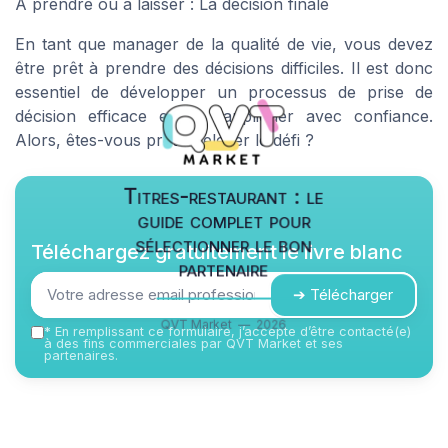
À prendre ou à laisser : La décision finale
En tant que manager de la qualité de vie, vous devez
être prêt à prendre des décisions difficiles. Il est donc
essentiel de développer un processus de prise de
décision efficace et de l'appliquer avec confiance.
Alors, êtes-vous prêt à relever le défi ?
Titres-restaurant : le
guide complet pour
sélectionner le bon
Téléchargez gratuitement le livre blanc
partenaire
➔ Télécharger
QVT Market — 2026
*
En remplissant ce formulaire, j’accepte d’être contacté(e)
à des fins commerciales par QVT Market et ses
partenaires.