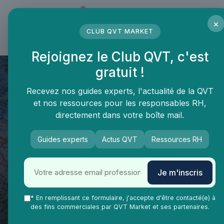
Panneau de gestion des cookies
×
CLUB QVT MARKET
LE MÉDIA DES PROFESSIONNELS DE LA QVT
Rejoignez le Club QVT, c'est
gratuit !
Recevez nos guides experts, l'actualité de la QVT
et nos ressources pour les responsables RH,
directement dans votre boîte mail.
Guides experts
Actus QVT
Ressources RH
Je m'inscris
QVT Market
Impact RSE et qualité de vie au travail
Management
* En remplissant ce formulaire, j'accepte d'être contacté(e) à
La Prise de décision : un
des fins commerciales par QVT Market et ses partenaires.