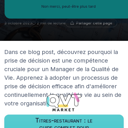
élément crucial pour le
Non merci, peut-être plus tard
Manager de la Qualité de Vie
Partager cette page
3 octobre 2023
2 min de lecture
Dans ce blog post, découvrez pourquoi la
prise de décision est une compétence
cruciale pour un Manager de la Qualité de
Vie. Apprenez à adopter un processus de
prise de décision efficace afin d'améliorer
continuellement la qualité de vie au sein de
votre organisation.
Titres-restaurant : le
guide complet pour