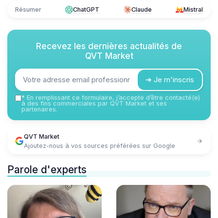
Résumer
ChatGPT
Claude
Mistral
Recevez les dernières actualités de
QVT Market
➔ Je m'inscris
*
En remplissant ce formulaire, j’accepte d’être contacté(e)
à des fins commerciales par QVT Market et ses
partenaires.
QVT Market
Ajoutez-nous à vos sources préférées sur Google
Parole d'experts