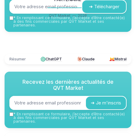
➔ Télécharger
QVT Market — 2026
*
En remplissant ce formulaire, j’accepte d’être contacté(e)
à des fins commerciales par QVT Market et ses
partenaires.
Résumer
ChatGPT
Claude
Mistral
Recevez les dernières actualités de
QVT Market
➔ Je m'inscris
*
En remplissant ce formulaire, j’accepte d’être contacté(e)
à des fins commerciales par QVT Market et ses
partenaires.