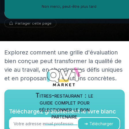
Non merci, peut-être plus tard
Iris Morin
19 juin 2025
8 min de lecture
Expert en santé au travail
Partager cette page
Explorez comment une grille d'évaluation
bien conçue peut transformer la qualité de
vie au travail, en abordant les défis uniques
et en proposant des solutions concrètes.
Titres-restaurant : le
guide complet pour
sélectionner le bon
Téléchargez gratuitement le livre blanc
partenaire
➔ Télécharger