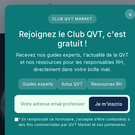
Panneau de gestion des cookies
×
CLUB QVT MARKET
LE MÉDIA DES PROFESSIONNELS DE LA QVT
Rejoignez le Club QVT, c'est
gratuit !
Recevez nos guides experts, l'actualité de la QVT
et nos ressources pour les responsables RH,
directement dans votre boîte mail.
Guides experts
Actus QVT
Ressources RH
QVT Market
Enjeux dans la QVT
Feedback culture
Je m'inscris
Optimiser la grille d'évaluation
pour améliorer la qualité de vie
* En remplissant ce formulaire, j'accepte d'être contacté(e) à
des fins commerciales par QVT Market et ses partenaires.
au travail