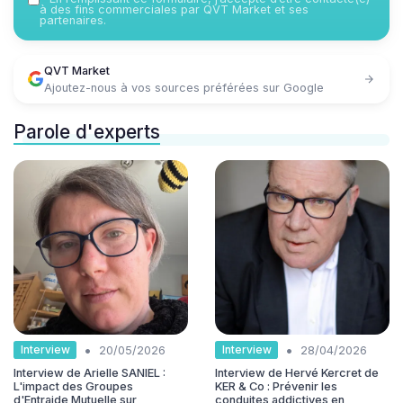
à des fins commerciales par QVT Market et ses
partenaires.
QVT Market
Ajoutez-nous à vos sources préférées sur Google
Parole d'experts
•
•
Interview
Interview
20/05/2026
28/04/2026
Interview de Arielle SANIEL :
Interview de Hervé Kercret de
L'impact des Groupes
KER & Co : Prévenir les
d'Entraide Mutuelle sur
conduites addictives en