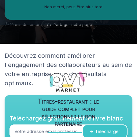
Non merci, peut-être plus tard
Michel-Antoine Leblanc
9 novembre 2024
Spécialiste du bien-être en entreprise
Partager cette page
10 min de lecture
Découvrez comment améliorer
l'engagement des collaborateurs au sein de
votre entreprise pour des résultats
optimaux.
Titres-restaurant : le
guide complet pour
sélectionner le bon
Téléchargez gratuitement le livre blanc
partenaire
➔ Télécharger