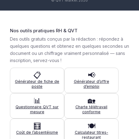
© QVT Market 2026
Nos outils pratiques RH & QVT
Des outils gratuits conçus par la rédaction : répondez à
quelques questions et obtenez en quelques secondes un
document ou un chiffrage vraiment personnalisé — sans
inscription, servez-vous !
📋
📢
Générateur de fiche de
Générateur d’offre
poste
d’emploi
📊
🏡
Questionnaire QVT sur
Charte télétravail
mesure
conforme
🧮
🍽️
Coût de l’absentéisme
Calculateur titres-
restaurant