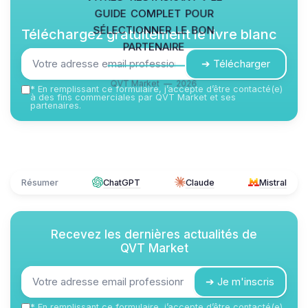
guide complet pour
sélectionner le bon
Téléchargez gratuitement le livre blanc
partenaire
➔ Télécharger
QVT Market — 2026
*
En remplissant ce formulaire, j’accepte d’être contacté(e)
à des fins commerciales par QVT Market et ses
partenaires.
Résumer
ChatGPT
Claude
Mistral
Recevez les dernières actualités de
QVT Market
➔ Je m'inscris
*
En remplissant ce formulaire, j’accepte d’être contacté(e)