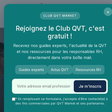
Panneau de gestion des cookies
×
CLUB QVT MARKET
LE MÉDIA DES PROFESSIONNELS DE LA QVT
Rejoignez le Club QVT, c'est
gratuit !
Recevez nos guides experts, l'actualité de la QVT
et nos ressources pour les responsables RH,
directement dans votre boîte mail.
Guides experts
Actus QVT
Ressources RH
QVT Market
Enjeux dans la QVT
Engagement collaborateurs
Comment les entreprises
Je m'inscris
peuvent renforcer
l'engagement des
* En remplissant ce formulaire, j'accepte d'être contacté(e) à
des fins commerciales par QVT Market et ses partenaires.
collaborateurs