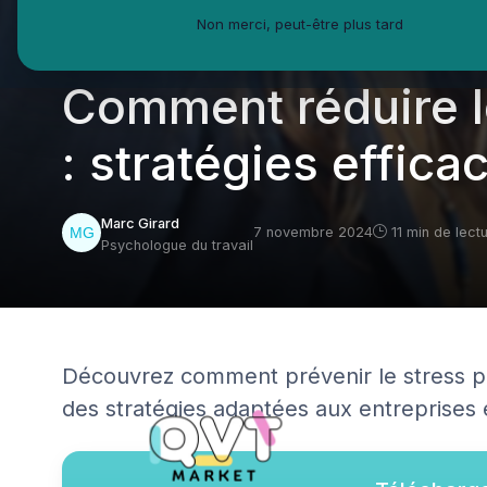
Non merci, peut-être plus tard
QVT Market
Enjeux dans la QVT
Gestion stress
Comment réduire le
: stratégies effica
Marc Girard
7 novembre 2024
11 min de lect
Psychologue du travail
Découvrez comment prévenir le stress p
des stratégies adaptées aux entreprises e