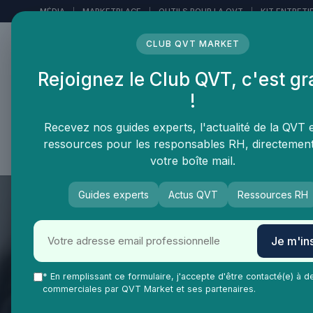
Panneau de gestion des cookies
MÉDIA
|
MARKETPLACE
|
OUTILS POUR LA QVT
|
KIT ENTRETI
CLUB QVT MARKET
Rejoignez le Club QVT, c'est gr
LE MÉDIA DES
!
PROFESSIONNELS DE LA
QVT
Recevez nos guides experts, l'actualité de la QVT 
ressources pour les responsables RH, directemen
Vie Ma Vie dans la QVT
Tendances QVT
En
votre boîte mail.
Guides experts
Actus QVT
Ressources RH
Je m'ins
* En remplissant ce formulaire, j'accepte d'être contacté(e) à d
commerciales par QVT Market et ses partenaires.