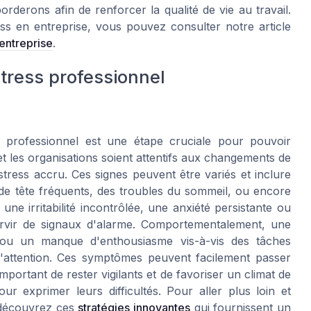
rderons afin de renforcer la qualité de vie au travail.
ess en entreprise, vous pouvez consulter notre article
 entreprise
.
tress professionnel
s professionnel est une étape cruciale pour pouvoir
s et les organisations soient attentifs aux changements de
ress accru. Ces signes peuvent être variés et inclure
de tête fréquents, des troubles du sommeil, ou encore
ne irritabilité incontrôlée, une anxiété persistante ou
rvir de signaux d'alarme. Comportementalement, une
, ou un manque d'enthousiasme vis-à-vis des tâches
t l'attention. Ces symptômes peuvent facilement passer
mportant de rester vigilants et de favoriser un climat de
r exprimer leurs difficultés. Pour aller plus loin et
, découvrez ces
stratégies innovantes
qui fournissent un