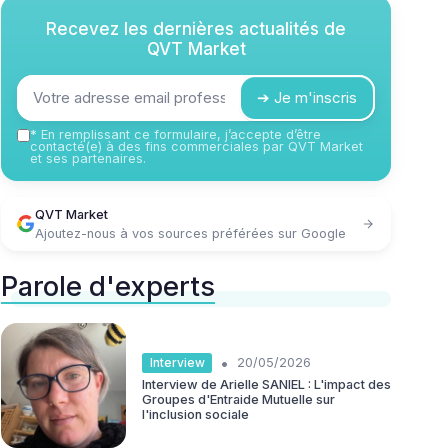
Recevez les dernières actualités de
QVT Market
➔ Je m'inscris
*
En remplissant ce formulaire, j’accepte d’être
contacté(e) à des fins commerciales par QVT Market
et ses partenaires.
QVT Market
Ajoutez-nous à vos sources préférées sur Google
Parole d'experts
•
Interview
20/05/2026
Interview de Arielle SANIEL : L'impact des
Groupes d'Entraide Mutuelle sur
l'inclusion sociale