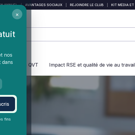
EN ANNUEL
|
AVANTAGES SOCIAUX
|
REJOINDRE LE CLUB
|
KIT MÉDIA ET
×
atuit
et nos
t dans
jeux dans la QVT
Impact RSE et qualité de vie au travai
cris
es fins