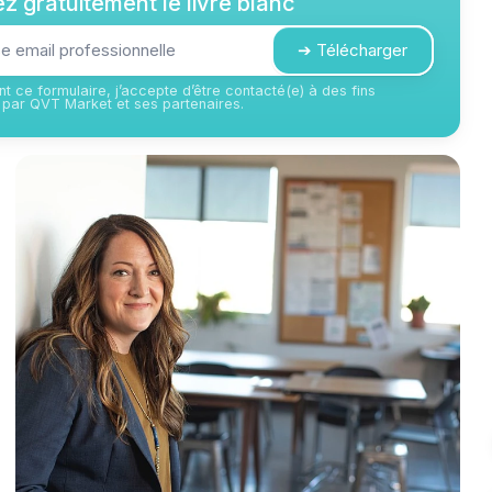
z gratuitement le livre blanc
➔ Télécharger
t ce formulaire, j’accepte d’être contacté(e) à des fins
par QVT Market et ses partenaires.