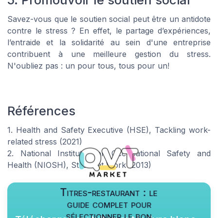
Savez-vous que le soutien social peut être un antidote
contre le stress ? En effet, le partage d’expériences,
l’entraide et la solidarité au sein d'une entreprise
contribuent à une meilleure gestion du stress.
N'oubliez pas : un pour tous, tous pour un!
Références
1. Health and Safety Executive (HSE), Tackling work-
related stress (2021)
2. National Institute for Occupational Safety and
Health (NIOSH), Stress at Work (2013)
Titres-restaurant : le
guide complet pour
sélectionner le bon