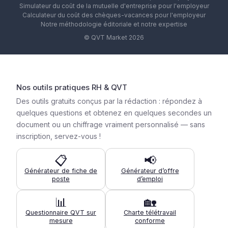
Simulateur du coût de la mutuelle d'entreprise pour l'employeur
Calculateur du coût des chèques-vacances pour l'employeur
Notre méthodologie éditoriale et notre expertise
© QVT Market 2026
Nos outils pratiques RH & QVT
Des outils gratuits conçus par la rédaction : répondez à
quelques questions et obtenez en quelques secondes un
document ou un chiffrage vraiment personnalisé — sans
inscription, servez-vous !
📋
📢
Générateur de fiche de
Générateur d’offre
poste
d’emploi
📊
🏡
Questionnaire QVT sur
Charte télétravail
mesure
conforme