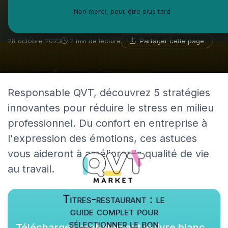
professionnel : un guide pour le
Non merci, peut-être plus tard
Responsable QVT!
Partager cette page
28 octobre 2023
2 min de lecture
Responsable QVT, découvrez 5 stratégies
innovantes pour réduire le stress en milieu
professionnel. Du confort en entreprise à
l'expression des émotions, ces astuces
vous aideront à améliorer la qualité de vie
au travail.
Titres-restaurant : le
guide complet pour
sélectionner le bon
Téléchargez gratuitement le livre blanc