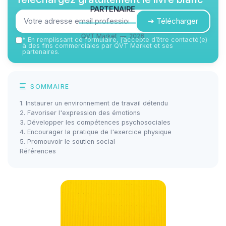
partenaire
➔ Télécharger
QVT Market — 2026
*
En remplissant ce formulaire, j’accepte d’être contacté(e)
à des fins commerciales par QVT Market et ses
partenaires.
SOMMAIRE
1. Instaurer un environnement de travail détendu
2. Favoriser l'expression des émotions
3. Développer les compétences psychosociales
4. Encourager la pratique de l'exercice physique
5. Promouvoir le soutien social
Références