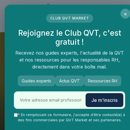
Panneau de gestion des cookies
×
CLUB QVT MARKET
LE MÉDIA DES PROFESSIONNELS DE LA QVT
Rejoignez le Club QVT, c'est
gratuit !
Recevez nos guides experts, l'actualité de la QVT
et nos ressources pour les responsables RH,
directement dans votre boîte mail.
Guides experts
Actus QVT
Ressources RH
QVT Market
Enjeux dans la QVT
Gestion stress
Je m'inscris
5 stratégies innovantes pour
* En remplissant ce formulaire, j'accepte d'être contacté(e) à
réduire le stress en milieu
des fins commerciales par QVT Market et ses partenaires.