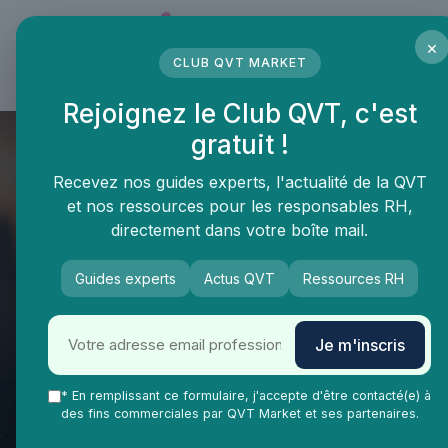
Panneau de gestion des cookies
×
CLUB QVT MARKET
LE MÉDIA DES PROFESSIONNELS DE LA QVT
Rejoignez le Club QVT, c'est
gratuit !
Recevez nos guides experts, l'actualité de la QVT
et nos ressources pour les responsables RH,
directement dans votre boîte mail.
Guides experts
Actus QVT
Ressources RH
Je m'inscris
QVT Market
Enjeux dans la QVT
Bien-être employés
Améliorez votre vision avec
* En remplissant ce formulaire, j'accepte d'être contacté(e) à
des fins commerciales par QVT Market et ses partenaires.
des exercices orthoptiques