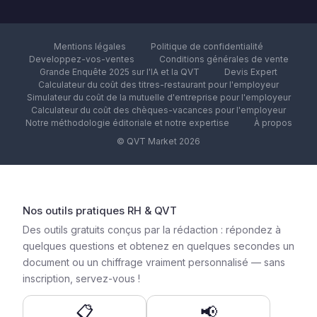
Mentions légales
Politique de confidentialité
Developpez-vos-ventes
Conditions générales de vente
Grande Enquête 2025 sur l'IA et la QVT
Devis Expert
Calculateur du coût des titres-restaurant pour l'employeur
Simulateur du coût de la mutuelle d'entreprise pour l'employeur
Calculateur du coût des chèques-vacances pour l'employeur
Notre méthodologie éditoriale et notre expertise
À propos
© QVT Market 2026
Nos outils pratiques RH & QVT
Des outils gratuits conçus par la rédaction : répondez à
quelques questions et obtenez en quelques secondes un
document ou un chiffrage vraiment personnalisé — sans
inscription, servez-vous !
📋
📢