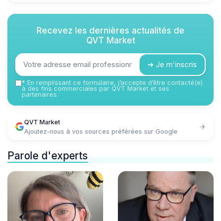
Recevez les dernières actualités de
QVT Market
➔ Je m'inscris
*
En remplissant ce formulaire, j’accepte d’être contacté(e)
à des fins commerciales par QVT Market et ses
partenaires.
QVT Market
Ajoutez-nous à vos sources préférées sur Google
Parole d'experts