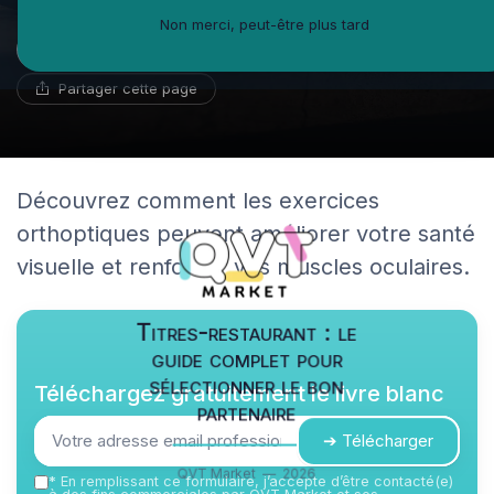
Non merci, peut-être plus tard
Noémie Delaporte
31 octobre 2024
10 min de lecture
Réviseur de CV
Partager cette page
Découvrez comment les exercices
orthoptiques peuvent améliorer votre santé
visuelle et renforcer vos muscles oculaires.
Titres-restaurant : le
guide complet pour
sélectionner le bon
Téléchargez gratuitement le livre blanc
partenaire
➔ Télécharger
QVT Market — 2026
*
En remplissant ce formulaire, j’accepte d’être contacté(e)