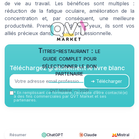
de vie au travail. Les bénéfices sont multiples :
réduction de la fatigue oculaire, amélioration de la
concentration et, par conséquent, une meilleure
productivité. Prenez soin de vos yeux, ils sont vos
alliés précieux dans votre vie professionnelle.
Titres-restaurant : le
guide complet pour
sélectionner le bon
Téléchargez gratuitement le livre blanc
partenaire
➔ Télécharger
QVT Market — 2026
*
En remplissant ce formulaire, j’accepte d’être contacté(e)
à des fins commerciales par QVT Market et ses
partenaires.
Résumer
ChatGPT
Claude
Mistral