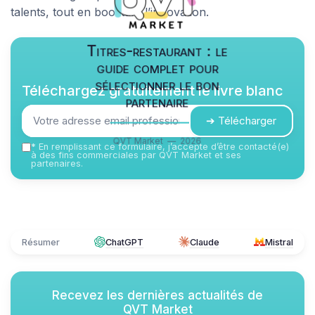
talents, tout en boostant l’innovation.
Titres-restaurant : le
guide complet pour
sélectionner le bon
Téléchargez gratuitement le livre blanc
partenaire
➔ Télécharger
QVT Market — 2026
*
En remplissant ce formulaire, j’accepte d’être contacté(e)
à des fins commerciales par QVT Market et ses
partenaires.
Résumer
ChatGPT
Claude
Mistral
Recevez les dernières actualités de
QVT Market