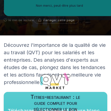
Non merci, peut-être plus tard
Hélène Faraut
11 avril 2024
Coach en développement personnel
Partager cette page
16 min de lecture
Découvrez l'importance de la qualité de vie
au travail (QVT) pour les salariés et les
entreprises. Des analyses d'experts aux
études de cas, plongez dans les tendances
et les actions favorisant une meilleure vie
professionnelle.
Titres-restaurant : le
guide complet pour
sélectionner le bon
Téléchargez gratuitement le livre blanc