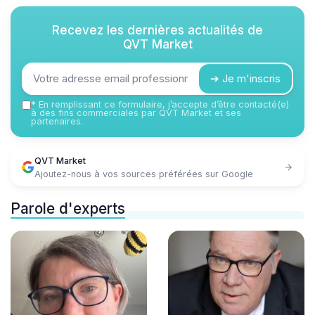
Recevez les dernières actualités de
QVT Market
➔ Je m'inscris
*
En remplissant ce formulaire, j’accepte d’être contacté(e)
à des fins commerciales par QVT Market et ses
partenaires.
QVT Market
Ajoutez-nous à vos sources préférées sur Google
Parole d'experts