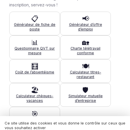
inscription, servez-vous !
📋
📢
Générateur de fiche de
Générateur d’offre
poste
d’emploi
📊
🏡
Questionnaire QVT sur
Charte télétravail
mesure
conforme
🧮
🍽️
Coût de l’absentéisme
Calculateur titres-
restaurant
🏖️
🛡️
Calculateur chèques-
Simulateur mutuelle
vacances
d’entreprise
🎯
Diagnostic de maturité
Ce site utilise des cookies et vous donne le contrôle sur ceux que
QVT
vous souhaitez activer