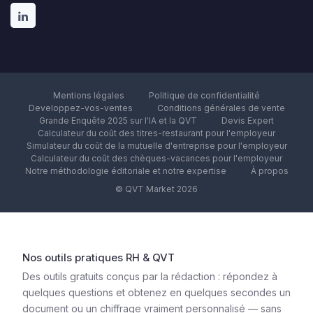
Mentions légales
Politique de confidentialité
Developpez-vos-ventes
Conditions générales de vente
Grande Enquête 2025 sur l'IA et la QVT
Devis Expert
Calculateur du coût des titres-restaurant pour l'employeur
Simulateur du coût de la mutuelle d'entreprise pour l'employeur
Calculateur du coût des chèques-vacances pour l'employeur
Notre méthodologie éditoriale et notre expertise
À propos
© QVT Market 2026
Nos outils pratiques RH & QVT
Des outils gratuits conçus par la rédaction : répondez à
quelques questions et obtenez en quelques secondes un
document ou un chiffrage vraiment personnalisé — sans