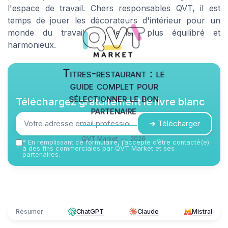
l'espace de travail. Chers responsables QVT, il est
temps de jouer les décorateurs d'intérieur pour un
monde du travail de demain plus équilibré et
harmonieux.
Titres-restaurant : le
guide complet pour
sélectionner le bon
Téléchargez gratuitement le livre blanc
partenaire
➔ Télécharger
QVT Market — 2026
*
En remplissant ce formulaire, j’accepte d’être contacté(e)
à des fins commerciales par QVT Market et ses
partenaires.
Résumer
ChatGPT
Claude
Mistral