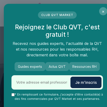
Panneau de gestion des cookies
×
CLUB QVT MARKET
LE MÉDIA DES PROFESSIONNELS DE LA QVT
Rejoignez le Club QVT, c'est
gratuit !
Recevez nos guides experts, l'actualité de la QVT
et nos ressources pour les responsables RH,
directement dans votre boîte mail.
QVT Market
Enjeux dans la QVT
Espaces travail
Guides experts
Actus QVT
Ressources RH
Éviter l'épuisement
professionnel: Comment
Je m'inscris
optimiser les espaces de
travail pour une meilleure QVT
* En remplissant ce formulaire, j'accepte d'être contacté(e) à
des fins commerciales par QVT Market et ses partenaires.
?