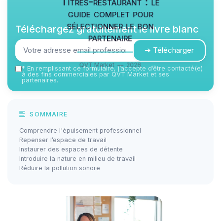
Titres-restaurant : le
guide complet pour
sélectionner le bon
Téléchargez gratuitement le livre blanc
partenaire
➔ Télécharger
QVT Market — 2026
*
En remplissant ce formulaire, j’accepte d’être contacté(e)
à des fins commerciales par QVT Market et ses
partenaires.
SOMMAIRE
Comprendre l'épuisement professionnel
Repenser l’espace de travail
Instaurer des espaces de détente
Introduire la nature en milieu de travail
Réduire la pollution sonore