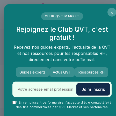
Panneau de gestion des cookies
×
CLUB QVT MARKET
LE MÉDIA DES PROFESSIONNELS DE LA QVT
Rejoignez le Club QVT, c'est
gratuit !
QVT Market
Marketplace
Aménagement des espaces de travail
Téléph
Aménagement des espaces de travail ≫ Téléphonie
Recevez nos guides experts, l'actualité de la QVT
et nos ressources pour les responsables RH,
Ligne fixe pro ascenseur
directement dans votre boîte mail.
🙌
Guides experts
Actus QVT
Ressources RH
De nouveaux produits & services arrivent
Je m'inscris
très vite dans la catégorie Ligne fixe pro
ascenseur !
* En remplissant ce formulaire, j'accepte d'être contacté(e) à
des fins commerciales par QVT Market et ses partenaires.