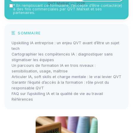
QVT Market — 2026
*
En remplissant ce formulaire, j’accepte d’être contacté(e)
à des fins commerciales par QVT Market et ses
partenaires.
SOMMAIRE
Upskilling IA entreprise : un enjeu QVT avant d’être un sujet
tech
Cartographier les compétences IA : diagnostiquer sans
stigmatiser les équipes
Un parcours de formation IA en trois niveaux :
sensibilisation, usage, maîtrise
Articuler IA, soft skills et charge mentale : le vrai levier QVT
Garantir l’équité d’accès à la formation : rôle pivot du
responsable QVT
FAQ sur l’upskilling IA et la qualité de vie au travail
Références