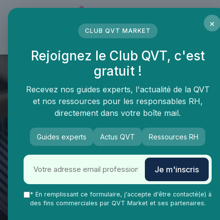
Panneau de gestion des cookies
×
CLUB QVT MARKET
LE MÉDIA DES PROFESSIONNELS DE LA QVT
Rejoignez le Club QVT, c'est
gratuit !
Recevez nos guides experts, l'actualité de la QVT
et nos ressources pour les responsables RH,
directement dans votre boîte mail.
Guides experts
Actus QVT
Ressources RH
Je m'inscris
QVT Market
* En remplissant ce formulaire, j'accepte d'être contacté(e) à
Upskilling IA : comment former
des fins commerciales par QVT Market et ses partenaires.