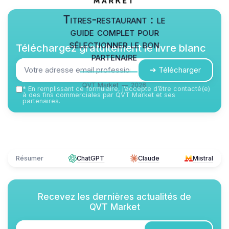
Titres-restaurant : le
guide complet pour
sélectionner le bon
Téléchargez gratuitement le livre blanc
partenaire
➔ Télécharger
QVT Market — 2026
*
En remplissant ce formulaire, j’accepte d’être contacté(e)
à des fins commerciales par QVT Market et ses
partenaires.
Résumer
ChatGPT
Claude
Mistral
Recevez les dernières actualités de
QVT Market