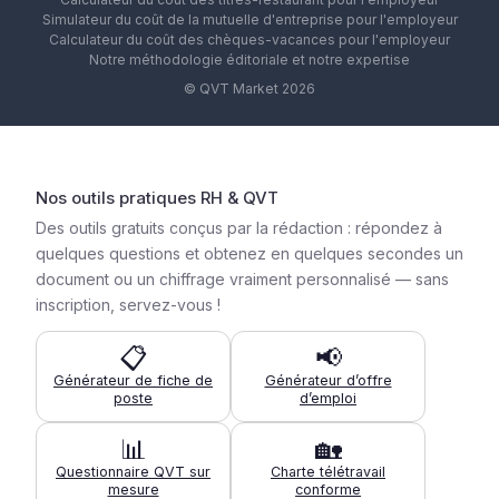
Simulateur du coût de la mutuelle d'entreprise pour l'employeur
Calculateur du coût des chèques-vacances pour l'employeur
Notre méthodologie éditoriale et notre expertise
© QVT Market 2026
Nos outils pratiques RH & QVT
Des outils gratuits conçus par la rédaction : répondez à
quelques questions et obtenez en quelques secondes un
document ou un chiffrage vraiment personnalisé — sans
inscription, servez-vous !
📋
📢
Générateur de fiche de
Générateur d’offre
poste
d’emploi
📊
🏡
Questionnaire QVT sur
Charte télétravail
mesure
conforme