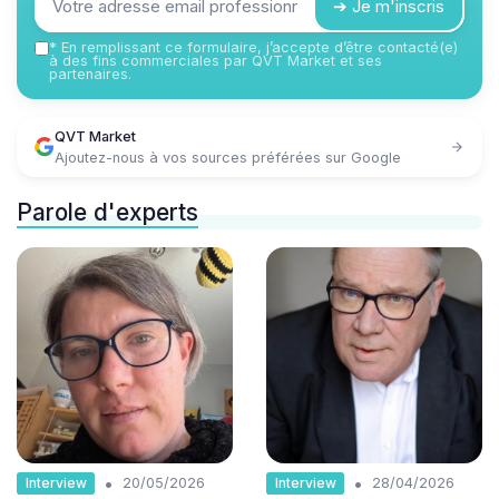
➔ Je m'inscris
*
En remplissant ce formulaire, j’accepte d’être contacté(e)
à des fins commerciales par QVT Market et ses
partenaires.
QVT Market
Ajoutez-nous à vos sources préférées sur Google
Parole d'experts
•
•
Interview
Interview
20/05/2026
28/04/2026