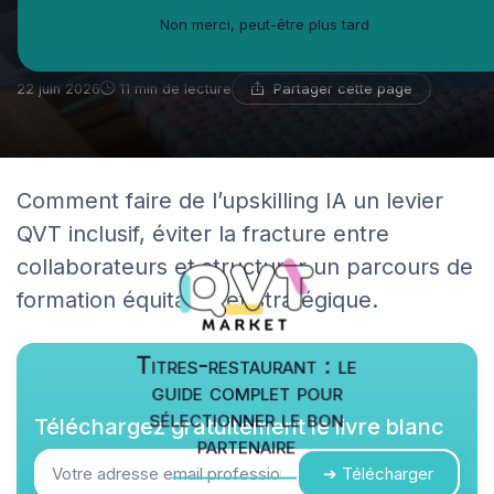
vos équipes sans créer de
Non merci, peut-être plus tard
fracture interne
Partager cette page
22 juin 2026
11 min de lecture
Comment faire de l’upskilling IA un levier
QVT inclusif, éviter la fracture entre
collaborateurs et structurer un parcours de
formation équitable et stratégique.
Titres-restaurant : le
guide complet pour
sélectionner le bon
Téléchargez gratuitement le livre blanc
partenaire
➔ Télécharger