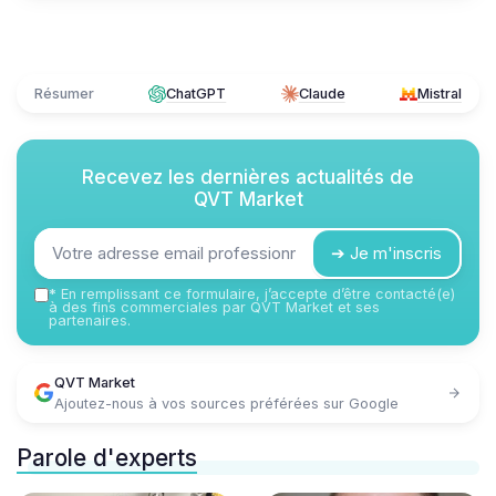
Résumer
ChatGPT
Claude
Mistral
Recevez les dernières actualités de
QVT Market
➔ Je m'inscris
*
En remplissant ce formulaire, j’accepte d’être contacté(e)
à des fins commerciales par QVT Market et ses
partenaires.
QVT Market
Ajoutez-nous à vos sources préférées sur Google
Parole d'experts