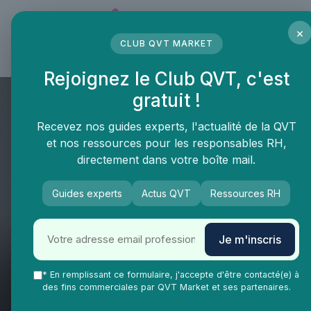
Panneau de gestion des cookies
×
CLUB QVT MARKET
LE MÉDIA DES PROFESSIONNELS DE LA QVT
Rejoignez le Club QVT, c'est
gratuit !
Recevez nos guides experts, l'actualité de la QVT
et nos ressources pour les responsables RH,
directement dans votre boîte mail.
Guides experts
Actus QVT
Ressources RH
Je m'inscris
QVT Market
Enjeux dans la QVT
Bien-être employés
* En remplissant ce formulaire, j'accepte d'être contacté(e) à
La QVT sans budget existe :
des fins commerciales par QVT Market et ses partenaires.