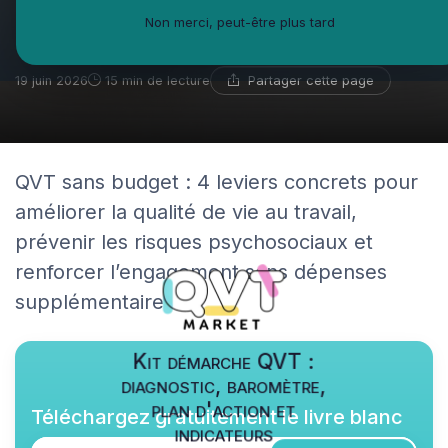
cinq leviers à coût zéro qui
Non merci, peut-être plus tard
changent le quotidien
Partager cette page
19 juin 2026
15 min de lecture
QVT sans budget : 4 leviers concrets pour
améliorer la qualité de vie au travail,
prévenir les risques psychosociaux et
renforcer l’engagement sans dépenses
supplémentaires.
Kit démarche QVT :
diagnostic, baromètre,
plan d'action et
Téléchargez gratuitement le livre blanc
indicateurs