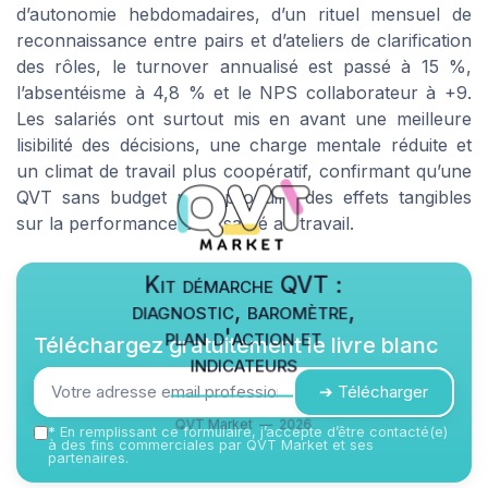
d’autonomie hebdomadaires, d’un rituel mensuel de
reconnaissance entre pairs et d’ateliers de clarification
des rôles, le turnover annualisé est passé à 15 %,
l’absentéisme à 4,8 % et le NPS collaborateur à +9.
Les salariés ont surtout mis en avant une meilleure
lisibilité des décisions, une charge mentale réduite et
un climat de travail plus coopératif, confirmant qu’une
QVT sans budget peut produire des effets tangibles
sur la performance et la santé au travail.
Kit démarche QVT :
diagnostic, baromètre,
plan d'action et
Téléchargez gratuitement le livre blanc
indicateurs
➔ Télécharger
QVT Market — 2026
*
En remplissant ce formulaire, j’accepte d’être contacté(e)
à des fins commerciales par QVT Market et ses
partenaires.