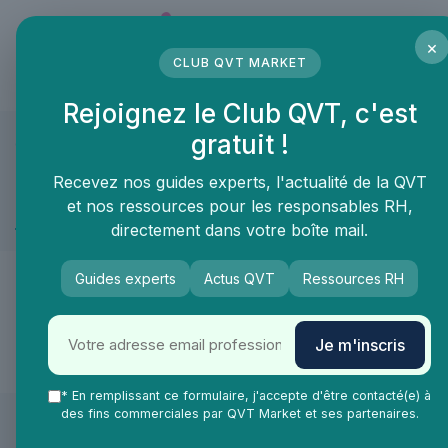
Panneau de gestion des cookies
×
CLUB QVT MARKET
LE MÉDIA DES PROFESSIONNELS DE LA QVT
Rejoignez le Club QVT, c'est
gratuit !
QVT Market
Marketplace
Mobilité
Voyage d'affaire
Mobilité ≫ Voyage d'affaire
Recevez nos guides experts, l'actualité de la QVT
et nos ressources pour les responsables RH,
Taxi et VTC
directement dans votre boîte mail.
🙌
Guides experts
Actus QVT
Ressources RH
De nouveaux produits & services arrivent
Je m'inscris
très vite dans la catégorie Taxi et VTC !
* En remplissant ce formulaire, j'accepte d'être contacté(e) à
des fins commerciales par QVT Market et ses partenaires.
Les articles par date