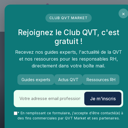
Panneau de gestion des cookies
×
CLUB QVT MARKET
LE MÉDIA DES PROFESSIONNELS DE LA QVT
Rejoignez le Club QVT, c'est
gratuit !
Recevez nos guides experts, l'actualité de la QVT
et nos ressources pour les responsables RH,
directement dans votre boîte mail.
Guides experts
Actus QVT
Ressources RH
QVT Market
Tendances QVT
Actualité
Je m'inscris
Baromètre Qualisocial 2026 :
les progrès fragiles de la QVCT
* En remplissant ce formulaire, j'accepte d'être contacté(e) à
des fins commerciales par QVT Market et ses partenaires.
française