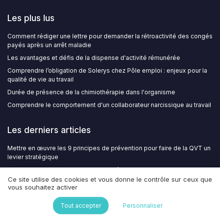
Les plus lus
Comment rédiger une lettre pour demander la rétroactivité des congés
payés après un arrêt maladie
Les avantages et défis de la dispense d'activité rémunérée
Comprendre l’obligation de Solerys chez Pôle emploi : enjeux pour la
qualité de vie au travail
Durée de présence de la chimiothérapie dans l'organisme
Comprendre le comportement d'un collaborateur narcissique au travail
Les derniers articles
Mettre en œuvre les 9 principes de prévention pour faire de la QVT un
levier stratégique
Portail RH et connexion : le levier numérique pour une QVT enfin fluide
Ce site utilise des cookies et vous donne le contrôle sur ceux que
Structurer une grille d’entretien de recrutement pour mieux protéger la
vous souhaitez activer
qualité de vie au travail
CSRD et reporting social : intégrer vos données QVT dans le rapport
Tout accepter
Personnaliser
de durabilité