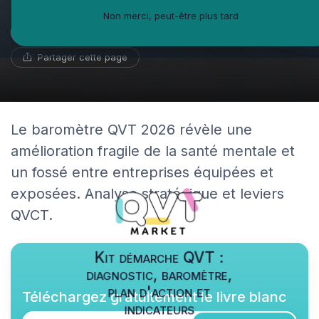
Non merci, peut-être plus tard
Guillaume Bernard
23 avril 2026
12 min de lecture
Ambassadeur du coworking
Partager cette page
Le baromètre QVT 2026 révèle une
amélioration fragile de la santé mentale et
un fossé entre entreprises équipées et
exposées. Analyse stratégique et leviers
QVCT.
Kit démarche QVT :
diagnostic, baromètre,
plan d'action et
Téléchargez gratuitement le livre blanc
indicateurs