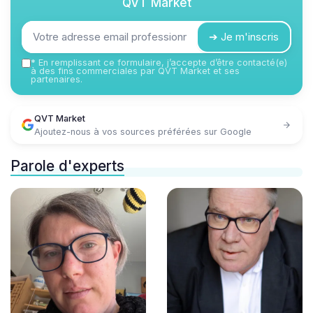
QVT Market
➔ Je m'inscris
*
En remplissant ce formulaire, j’accepte d’être contacté(e)
à des fins commerciales par QVT Market et ses
partenaires.
QVT Market
Ajoutez-nous à vos sources préférées sur Google
Parole d'experts