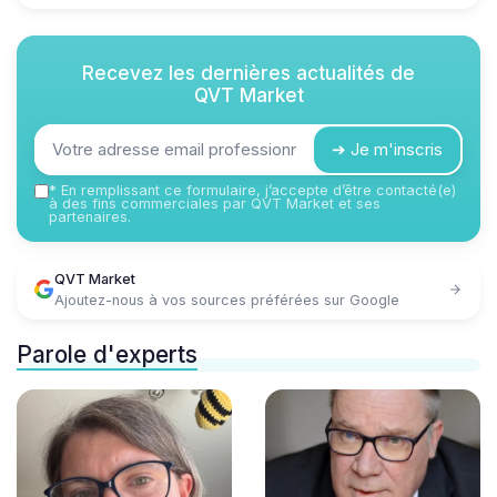
Recevez les dernières actualités de
QVT Market
➔ Je m'inscris
*
En remplissant ce formulaire, j’accepte d’être contacté(e)
à des fins commerciales par QVT Market et ses
partenaires.
QVT Market
Ajoutez-nous à vos sources préférées sur Google
Parole d'experts