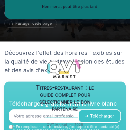
Non merci, peut-être plus tard
Fleur-Anne Bertrand
30 mai 2024
14 min de lecture
Fédératrice d'équipe
Partager cette page
Découvrez l'effet des horaires flexibles sur
la qualité de vie au travail, selon des études
et des avis d'experts.
Titres-restaurant : le
guide complet pour
sélectionner le bon
Téléchargez gratuitement le livre blanc
partenaire
➔ Télécharger
QVT Market — 2026
*
En remplissant ce formulaire, j’accepte d’être contacté(e)