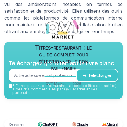
vu des améliorations notables en termes de
satisfaction et de productivité. Elles utilisent des outils
comme les plateformes de communication interne
pour maintenir un bon niveau de collaboration tout en
offrant aux employés la liberté de gérer leur temps.
Titres-restaurant : le
guide complet pour
sélectionner le bon
Téléchargez gratuitement le livre blanc
partenaire
➔ Télécharger
QVT Market — 2026
*
En remplissant ce formulaire, j’accepte d’être contacté(e)
à des fins commerciales par QVT Market et ses
partenaires.
Résumer
ChatGPT
Claude
Mistral