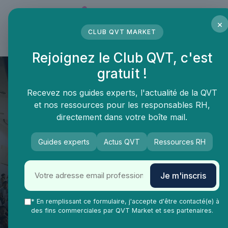
Panneau de gestion des cookies
×
CLUB QVT MARKET
LE MÉDIA DES PROFESSIONNELS DE LA QVT
Rejoignez le Club QVT, c'est
gratuit !
Recevez nos guides experts, l'actualité de la QVT
et nos ressources pour les responsables RH,
directement dans votre boîte mail.
Guides experts
Actus QVT
Ressources RH
QVT Market
Enjeux dans la QVT
Équilibre vie-travail
Je m'inscris
Qualité au travail : l'impact des
horaires flexibles sur le bien-
* En remplissant ce formulaire, j'accepte d'être contacté(e) à
des fins commerciales par QVT Market et ses partenaires.
être des salariés