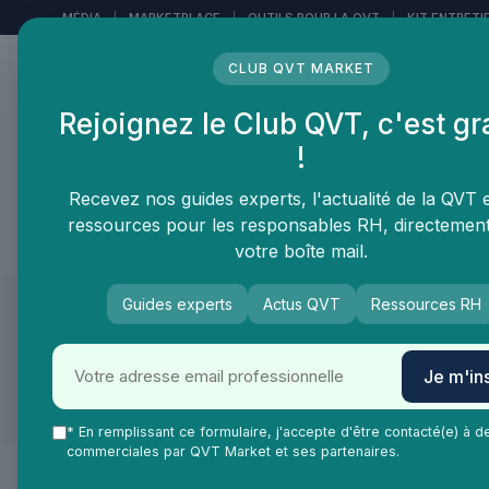
Panneau de gestion des cookies
MÉDIA
|
MARKETPLACE
|
OUTILS POUR LA QVT
|
KIT ENTRETI
CLUB QVT MARKET
Rejoignez le Club QVT, c'est gr
LE MÉDIA DES
!
PROFESSIONNELS DE LA
QVT
Recevez nos guides experts, l'actualité de la QVT 
ressources pour les responsables RH, directemen
Vie Ma Vie dans la QVT
Tendances QVT
En
votre boîte mail.
Guides experts
Actus QVT
Ressources RH
QVT Market
Marketplace
Mobilité
Voyage d'affaire
Mobilité ≫ Voyage d'affaire
Je m'ins
Logiciel de déplace
* En remplissant ce formulaire, j'accepte d'être contacté(e) à d
commerciales par QVT Market et ses partenaires.