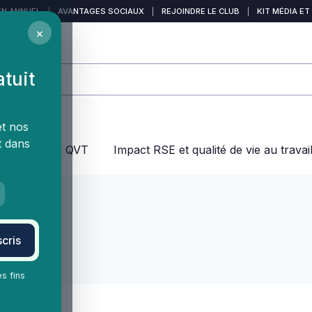
EN ANNUEL
|
AVANTAGES SOCIAUX
|
REJOINDRE LE CLUB
|
KIT MÉDIA ET
×
atuit
et nos
t dans
jeux dans la QVT
Impact RSE et qualité de vie au travai
cris
ment
es fins