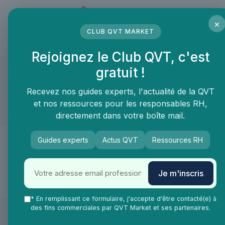
Panneau de gestion des cookies
×
CLUB QVT MARKET
LE MÉDIA DES PROFESSIONNELS DE LA QVT
Rejoignez le Club QVT, c'est
gratuit !
QVT Market
Marketplace
Securité et sureté
Nettoyage de loc
Securité et sureté ≫ Nettoyage de locaux
Recevez nos guides experts, l'actualité de la QVT
et nos ressources pour les responsables RH,
Désinfection
directement dans votre boîte mail.
🙌
Guides experts
Actus QVT
Ressources RH
De nouveaux produits & services arrivent
Je m'inscris
très vite dans la catégorie Désinfection !
* En remplissant ce formulaire, j'accepte d'être contacté(e) à
des fins commerciales par QVT Market et ses partenaires.
Les articles par date