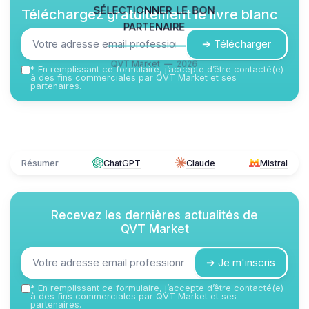
sélectionner le bon
Téléchargez gratuitement le livre blanc
partenaire
➔ Télécharger
QVT Market — 2026
*
En remplissant ce formulaire, j’accepte d’être contacté(e)
à des fins commerciales par QVT Market et ses
partenaires.
Résumer
ChatGPT
Claude
Mistral
Recevez les dernières actualités de
QVT Market
➔ Je m'inscris
*
En remplissant ce formulaire, j’accepte d’être contacté(e)
à des fins commerciales par QVT Market et ses
partenaires.