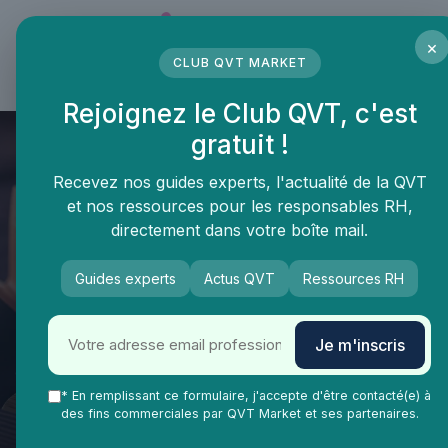
Panneau de gestion des cookies
×
CLUB QVT MARKET
LE MÉDIA DES PROFESSIONNELS DE LA QVT
Rejoignez le Club QVT, c'est
gratuit !
Recevez nos guides experts, l'actualité de la QVT
et nos ressources pour les responsables RH,
directement dans votre boîte mail.
Guides experts
Actus QVT
Ressources RH
Je m'inscris
QVT Market
Vie Ma Vie dans la QVT
Recrutement
* En remplissant ce formulaire, j'accepte d'être contacté(e) à
IA et recrutement en 2026 :
des fins commerciales par QVT Market et ses partenaires.