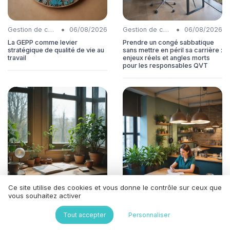
•
•
Gestion de carrière
06/08/2026
Gestion de carrière
06/08/2026
La GEPP comme levier
Prendre un congé sabbatique
stratégique de qualité de vie au
sans mettre en péril sa carrière :
travail
enjeux réels et angles morts
pour les responsables QVT
Ce site utilise des cookies et vous donne le contrôle sur ceux que
•
•
Salaire
06/08/2026
Salaire
06/08/2026
vous souhaitez activer
Prime de partage de la valeur :
Rédiger une clause de ticket
Tout accepter
Personnaliser
un levier stratégique pour la
restaurant dans le contrat de
qualité de vie au travail
travail pour renforcer la qualité