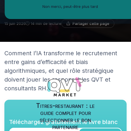
entre promesses d'efficacité et
Non merci, peut-être plus tard
risques de biais algorithmiques
Partager cette page
15 juin 2026
14 min de lecture
Comment l’IA transforme le recrutement
entre gains d’efficacité et biais
algorithmiques, et quel rôle stratégique
doivent jouer les responsables QVT et
consultants RH.
Titres-restaurant : le
guide complet pour
sélectionner le bon
Téléchargez gratuitement le livre blanc
partenaire