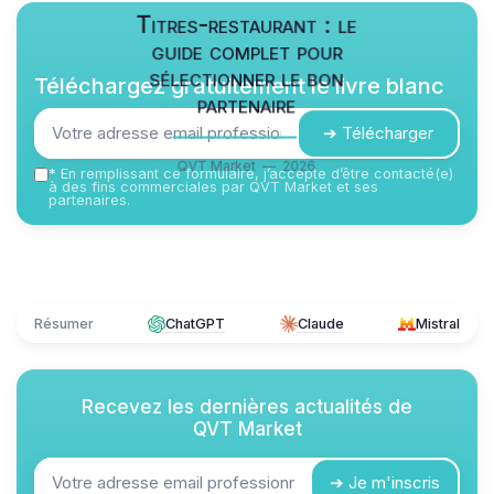
Titres-restaurant : le
guide complet pour
sélectionner le bon
Téléchargez gratuitement le livre blanc
partenaire
➔ Télécharger
QVT Market — 2026
*
En remplissant ce formulaire, j’accepte d’être contacté(e)
à des fins commerciales par QVT Market et ses
partenaires.
Résumer
ChatGPT
Claude
Mistral
Recevez les dernières actualités de
QVT Market
➔ Je m'inscris