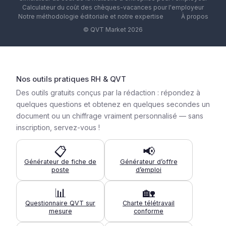
Calculateur du coût des chèques-vacances pour l'employeur
Notre méthodologie éditoriale et notre expertise
À propos
© QVT Market 2026
Nos outils pratiques RH & QVT
Des outils gratuits conçus par la rédaction : répondez à
quelques questions et obtenez en quelques secondes un
document ou un chiffrage vraiment personnalisé — sans
inscription, servez-vous !
📋
📢
Générateur de fiche de
Générateur d’offre
poste
d’emploi
📊
🏡
Questionnaire QVT sur
Charte télétravail
mesure
conforme