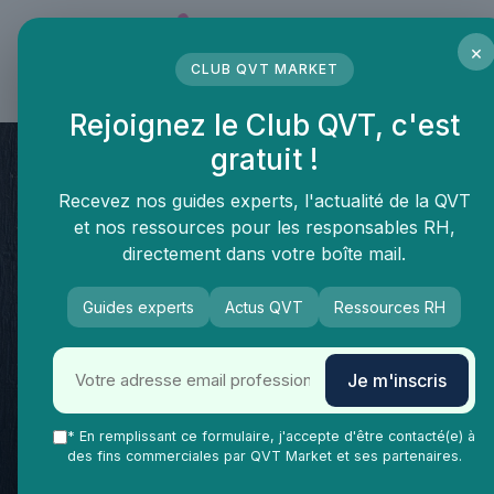
Panneau de gestion des cookies
×
CLUB QVT MARKET
LE MÉDIA DES PROFESSIONNELS DE LA QVT
Rejoignez le Club QVT, c'est
gratuit !
Recevez nos guides experts, l'actualité de la QVT
et nos ressources pour les responsables RH,
directement dans votre boîte mail.
Guides experts
Actus QVT
Ressources RH
QVT Market
Enjeux dans la QVT
Formation continue
Je m'inscris
Améliorer ses compétences
pour un meilleur bien-être au
* En remplissant ce formulaire, j'accepte d'être contacté(e) à
des fins commerciales par QVT Market et ses partenaires.
travail