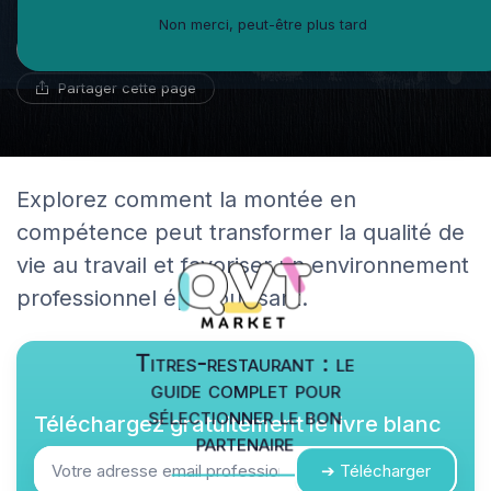
Non merci, peut-être plus tard
Benoît Roux
3 juin 2025
9 min de lecture
Géographe du travail
Partager cette page
Explorez comment la montée en
compétence peut transformer la qualité de
vie au travail et favoriser un environnement
professionnel épanouissant.
Titres-restaurant : le
guide complet pour
sélectionner le bon
Téléchargez gratuitement le livre blanc
partenaire
➔ Télécharger