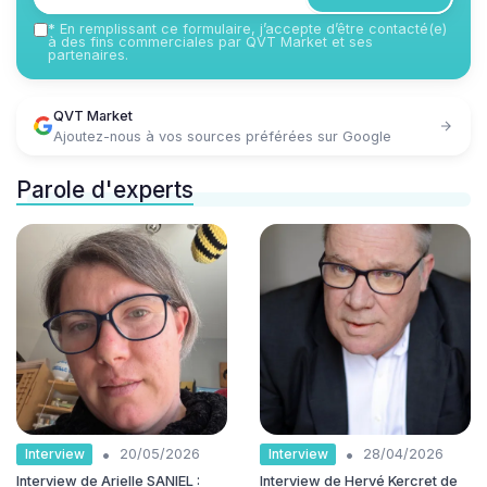
*
En remplissant ce formulaire, j’accepte d’être contacté(e)
à des fins commerciales par QVT Market et ses
partenaires.
QVT Market
Ajoutez-nous à vos sources préférées sur Google
Parole d'experts
•
•
Interview
Interview
20/05/2026
28/04/2026
Interview de Arielle SANIEL :
Interview de Hervé Kercret de