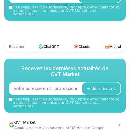
QVT Market — 2026
*
En remplissant ce formulaire, j’accepte d’être contacté(e)
à des fins commerciales par QVT Market et ses
partenaires.
Résumer
ChatGPT
Claude
Mistral
Recevez les dernières actualités de
QVT Market
➔ Je m'inscris
*
En remplissant ce formulaire, j’accepte d’être contacté(e)
à des fins commerciales par QVT Market et ses
partenaires.
QVT Market
Ajoutez-nous à vos sources préférées sur Google