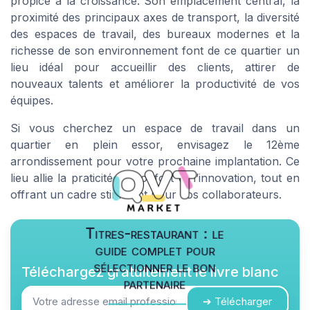
propice à la croissance. Son emplacement central, la
proximité des principaux axes de transport, la diversité
des espaces de travail, des bureaux modernes et la
richesse de son environnement font de ce quartier un
lieu idéal pour accueillir des clients, attirer de
nouveaux talents et améliorer la productivité de vos
équipes.
Si vous cherchez un espace de travail dans un
quartier en plein essor, envisagez le 12ème
arrondissement pour votre prochaine implantation. Ce
lieu allie la praticité, le confort et l’innovation, tout en
offrant un cadre stimulant pour vos collaborateurs.
Titres-restaurant : le
guide complet pour
sélectionner le bon
Téléchargez gratuitement le livre blanc
partenaire
➔ Télécharger