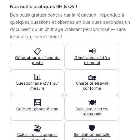
Nos outils pratiques RH & QVT
Des outils gratuits conçus par la rédaction : répondez à
quelques questions et obtenez en quelques secondes un
document ou un chiffrage vraiment personnalisé — sans
inscription, servez-vous !
📋
📢
Générateur de fiche de
Générateur d’offre
poste
d’emploi
📊
🏡
Questionnaire QVT sur
Charte télétravail
mesure
conforme
🧮
🍽️
Coût de l’absentéisme
Calculateur titres-
restaurant
🏖️
🛡️
Calculateur chèques-
Simulateur mutuelle
vacances
d’entreprise