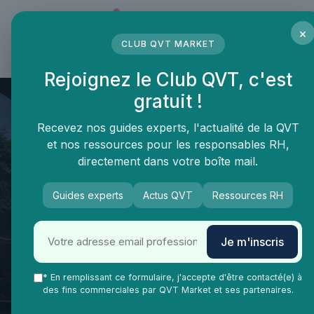
Panneau de gestion des cookies
×
CLUB QVT MARKET
LE MÉDIA DES PROFESSIONNELS DE LA QVT
Rejoignez le Club QVT, c'est
gratuit !
Recevez nos guides experts, l'actualité de la QVT
et nos ressources pour les responsables RH,
directement dans votre boîte mail.
Guides experts
Actus QVT
Ressources RH
Je m'inscris
QVT Market
Enjeux dans la QVT
Espaces travail
* En remplissant ce formulaire, j'accepte d'être contacté(e) à
Installer vos bureaux dans le
des fins commerciales par QVT Market et ses partenaires.