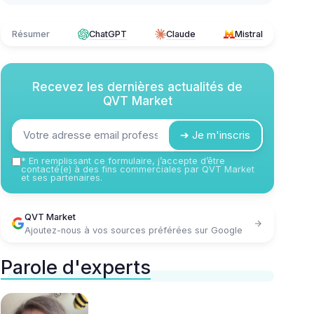
Résumer
ChatGPT
Claude
Mistral
Recevez les dernières actualités de
QVT Market
➔ Je m'inscris
*
En remplissant ce formulaire, j’accepte d’être
contacté(e) à des fins commerciales par QVT Market
et ses partenaires.
QVT Market
Ajoutez-nous à vos sources préférées sur Google
Parole d'experts