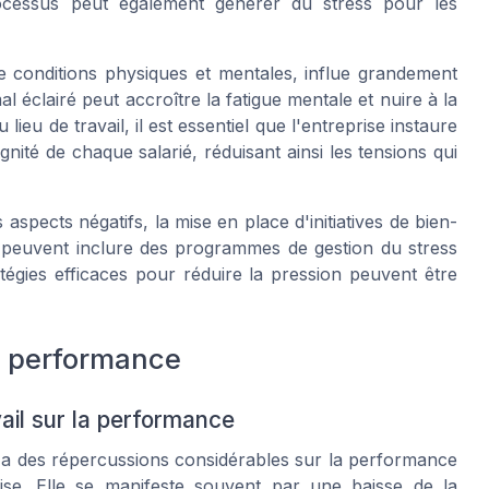
cessus peut également générer du stress pour les
e conditions physiques et mentales, influe grandement
l éclairé peut accroître la fatigue mentale et nuire à la
eu de travail, il est essentiel que l'entreprise instaure
ignité de chaque salarié, réduisant ainsi les tensions qui
aspects négatifs, la mise en place d'initiatives de bien-
-ci peuvent inclure des programmes de gestion du stress
tégies efficaces pour réduire la pression peuvent être
la performance
ail sur la performance
l a des répercussions considérables sur la performance
prise. Elle se manifeste souvent par une baisse de la