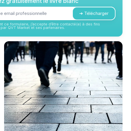
z gratuitement le livre blanc
➔ Télécharger
t ce formulaire, j’accepte d’être contacté(e) à des fins
par QVT Market et ses partenaires.