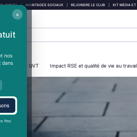
EN ANNUEL
|
AVANTAGES SOCIAUX
|
REJOINDRE LE CLUB
|
KIT MÉDIA ET
×
atuit
et nos
t dans
jeux dans la QVT
Impact RSE et qualité de vie au travai
cris
es fins