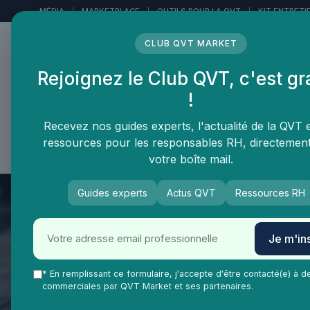
Panneau de gestion des cookies
MÉDIA
|
MARKETPLACE
|
OUTILS POUR LA QVT
|
KIT ENTRETI
CLUB QVT MARKET
Rejoignez le Club QVT, c'est gr
LE MÉDIA DES
!
PROFESSIONNELS DE LA
QVT
Recevez nos guides experts, l'actualité de la QVT 
ressources pour les responsables RH, directemen
Vie Ma Vie dans la QVT
Tendances QVT
En
votre boîte mail.
Guides experts
Actus QVT
Ressources RH
Je m'ins
* En remplissant ce formulaire, j'accepte d'être contacté(e) à d
commerciales par QVT Market et ses partenaires.