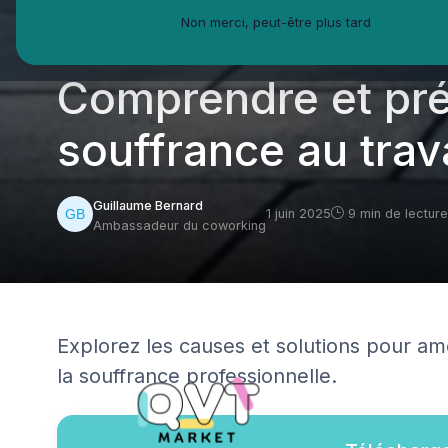
Non merci, peut-être plus tard
QVT Market
Enjeux dans la QVT
Prévention risques
Comprendre et pré
souffrance au trava
Guillaume Bernard
1 juin 2025
9 min de lecture
Ambassadeur du coworking
Explorez les causes et solutions pour amél
la souffrance professionnelle.