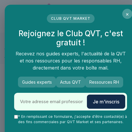
Panneau de gestion des cookies
×
CLUB QVT MARKET
LE MÉDIA DES PROFESSIONNELS DE LA QVT
Rejoignez le Club QVT, c'est
gratuit !
Grande Enquête 2025 sur l'IA et
la QVT
Recevez nos guides experts, l'actualité de la QVT
et nos ressources pour les responsables RH,
directement dans votre boîte mail.
.
Guides experts
Actus QVT
Ressources RH
Je m'inscris
* En remplissant ce formulaire, j'accepte d'être contacté(e) à
des fins commerciales par QVT Market et ses partenaires.