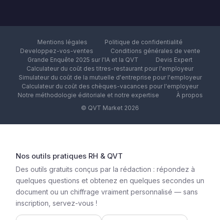
Mentions légales
Politique de confidentialité
Developpez-vos-ventes
Conditions générales de vente
Grande Enquête 2025 sur l'IA et la QVT
Devis Expert
Calculateur du coût des titres-restaurant pour l'employeur
Simulateur du coût de la mutuelle d'entreprise pour l'employeur
Calculateur du coût des chèques-vacances pour l'employeur
Notre méthodologie éditoriale et notre expertise
À propos
© QVT Market 2026
Nos outils pratiques RH & QVT
Des outils gratuits conçus par la rédaction : répondez à
quelques questions et obtenez en quelques secondes un
document ou un chiffrage vraiment personnalisé — sans
inscription, servez-vous !