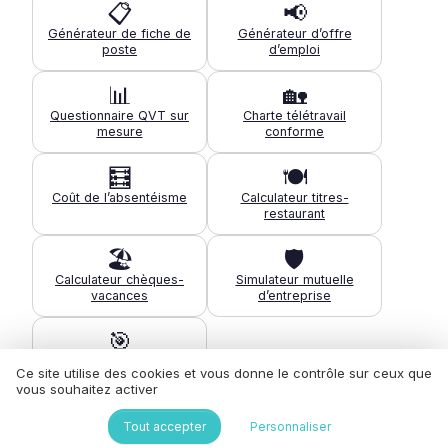
📋
📢
Générateur de fiche de
Générateur d’offre
poste
d’emploi
📊
🏡
Questionnaire QVT sur
Charte télétravail
mesure
conforme
🧮
🍽️
Coût de l’absentéisme
Calculateur titres-
restaurant
🏖️
🛡️
Calculateur chèques-
Simulateur mutuelle
vacances
d’entreprise
🎯
Diagnostic de maturité
Ce site utilise des cookies et vous donne le contrôle sur ceux que
QVT
vous souhaitez activer
Tous les outils pour la QVT →
Tout accepter
Personnaliser