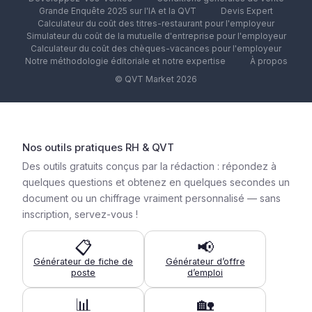
Grande Enquête 2025 sur l'IA et la QVT
Devis Expert
Calculateur du coût des titres-restaurant pour l'employeur
Simulateur du coût de la mutuelle d'entreprise pour l'employeur
Calculateur du coût des chèques-vacances pour l'employeur
Notre méthodologie éditoriale et notre expertise
À propos
© QVT Market 2026
Nos outils pratiques RH & QVT
Des outils gratuits conçus par la rédaction : répondez à
quelques questions et obtenez en quelques secondes un
document ou un chiffrage vraiment personnalisé — sans
inscription, servez-vous !
📋
📢
Générateur de fiche de
Générateur d’offre
poste
d’emploi
📊
🏡