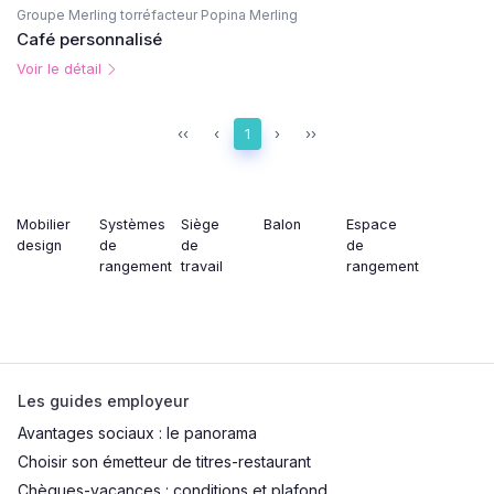
Groupe Merling torréfacteur Popina Merling
Café personnalisé
Voir le détail
‹‹
‹
1
›
››
Mobilier
Systèmes
Siège
Balon
Espace
design
de
de
de
rangement
travail
rangement
Les guides employeur
Avantages sociaux : le panorama
Choisir son émetteur de titres-restaurant
Chèques-vacances : conditions et plafond