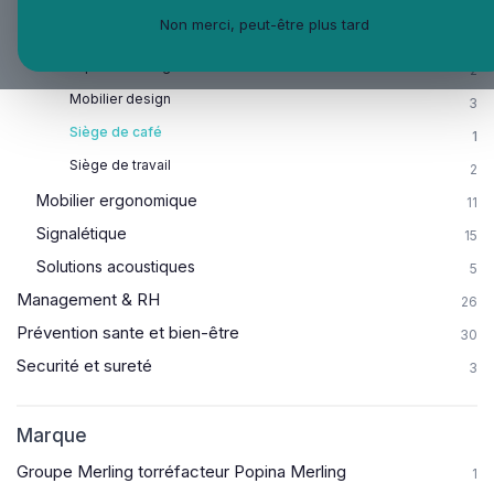
Flexoffice et télétravail
6
Non merci, peut-être plus tard
Mobilier de travail
8
Espace de rangement
2
Mobilier design
3
Siège de café
1
Siège de travail
2
Mobilier ergonomique
11
Signalétique
15
Solutions acoustiques
5
Management & RH
26
Prévention sante et bien-être
30
Securité et sureté
3
Marque
Groupe Merling torréfacteur Popina Merling
1