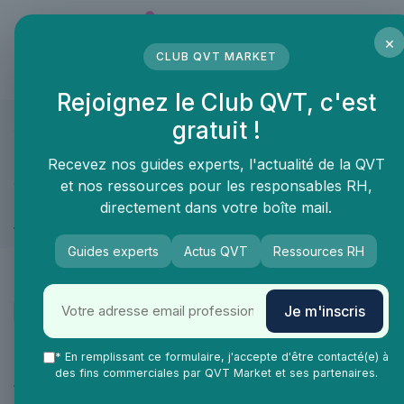
Panneau de gestion des cookies
×
CLUB QVT MARKET
LE MÉDIA DES PROFESSIONNELS DE LA QVT
Rejoignez le Club QVT, c'est
gratuit !
QVT Market
Marketplace
Aménagement des espaces de travail
Mobilie
Aménagement des espaces de travail ≫ Mobilier de
Recevez nos guides experts, l'actualité de la QVT
travail
et nos ressources pour les responsables RH,
directement dans votre boîte mail.
Siège de café
Guides experts
Actus QVT
Ressources RH
Je m'inscris
Catégories
* En remplissant ce formulaire, j'accepte d'être contacté(e) à
des fins commerciales par QVT Market et ses partenaires.
Aménagement des espaces de travail
8