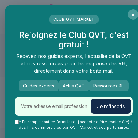
Panneau de gestion des cookies
×
CLUB QVT MARKET
LE MÉDIA DES PROFESSIONNELS DE LA QVT
Rejoignez le Club QVT, c'est
gratuit !
QVT Market
Marketplace
Aménagement des espaces de travail
Signal
Aménagement des espaces de travail ≫ Signalétique
Recevez nos guides experts, l'actualité de la QVT
et nos ressources pour les responsables RH,
Protection murale
directement dans votre boîte mail.
🙌
Guides experts
Actus QVT
Ressources RH
De nouveaux produits & services arrivent
Je m'inscris
très vite dans la catégorie Protection
murale !
* En remplissant ce formulaire, j'accepte d'être contacté(e) à
des fins commerciales par QVT Market et ses partenaires.